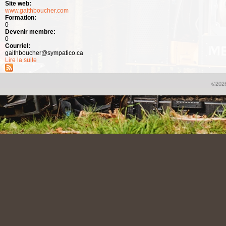
Site web:
www.gaithboucher.com
Formation:
0
Devenir membre:
0
Courriel:
gaithboucher@sympatico.ca
Lire la suite
de Gaith Boucher
©2026