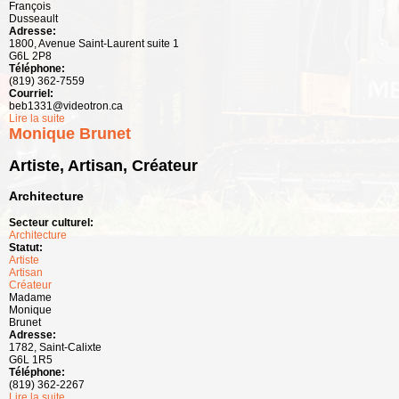
François
Dusseault
Adresse:
1800, Avenue Saint-Laurent suite 1
G6L 2P8
Téléphone:
(819) 362-7559
Courriel:
beb1331@videotron.ca
Lire la suite
de François Dusseault
Monique Brunet
Artiste, Artisan, Créateur
Architecture
Secteur culturel:
Architecture
Statut:
Artiste
Artisan
Créateur
Madame
Monique
Brunet
Adresse:
1782, Saint-Calixte
G6L 1R5
Téléphone:
(819) 362-2267
Lire la suite
de Monique Brunet