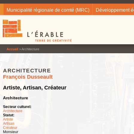
Jump to navigation
Municipalité régionale de comté (MRC)
Développement 
Accueil
> Architecture
ARCHITECTURE
François Dusseault
Artiste, Artisan, Créateur
Architecture
Secteur culturel:
Architecture
Statut:
Artiste
Artisan
Créateur
Monsieur