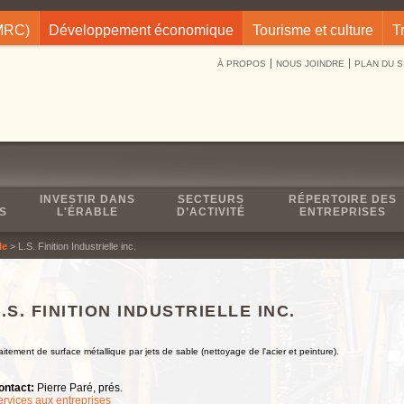
(MRC)
Développement économique
Tourisme et culture
T
À PROPOS
NOUS JOINDRE
PLAN DU S
INVESTIR DANS
SECTEURS
RÉPERTOIRE DES
S
L'ÉRABLE
D’ACTIVITÉ
ENTREPRISES
le
> L.S. Finition Industrielle inc.
.S. FINITION INDUSTRIELLE INC.
aitement de surface métallique par jets de sable (nettoyage de l'acier et peinture).
ontact:
Pierre Paré, prés.
ervices aux entreprises