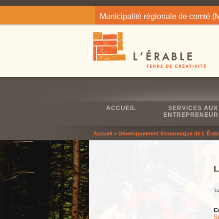
Jump to navigation
Municipalité régionale de comté 
ACCUEIL
SERVICES AUX
ENTREPRENEUR
Accueil
>
Développement économique de L'Érab
L
Tr
C
S