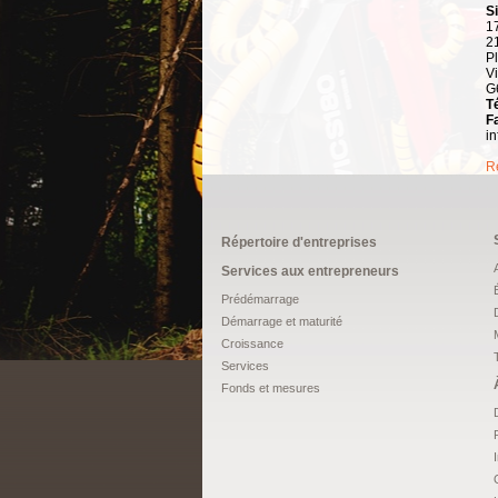
S
1
21
Pl
Vi
G
T
F
i
Re
Répertoire d'entreprises
Services aux entrepreneurs
Prédémarrage
Démarrage et maturité
Croissance
Services
Fonds et mesures