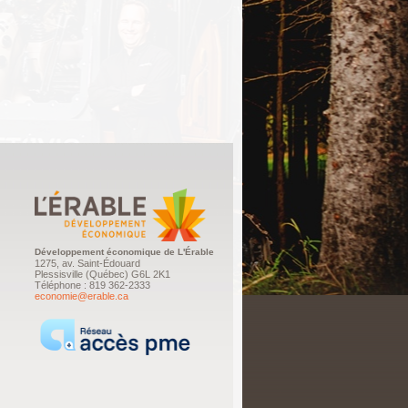
Développement économique de L'Érable
1275, av. Saint-Édouard
Plessisville (Québec) G6L 2K1
Téléphone : 819 362-2333
economie@erable.ca