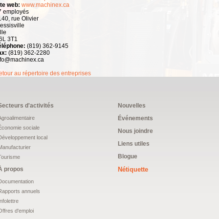
ite web:
www.machinex.ca
7 employés
40, rue Olivier
essisville
lle
6L 3T1
éléphone:
(819) 362-9145
ax:
(819) 362-2280
nfo@machinex.ca
tour au répertoire des entreprises
Secteurs d'activités
Nouvelles
Agroalimentaire
Événements
Économie sociale
Nous joindre
Développement local
Liens utiles
Manufacturier
Blogue
Tourisme
À propos
Nétiquette
Documentation
Rapports annuels
Infolettre
Offres d'emploi