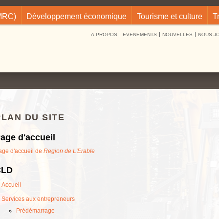
(MRC)
Développement économique
Tourisme et culture
T
À PROPOS
ÉVÉNEMENTS
NOUVELLES
NOUS J
PLAN DU SITE
age d'accueil
age d'accueil de
Region de L'Erable
CLD
Accueil
Services aux entrepreneurs
Prédémarrage