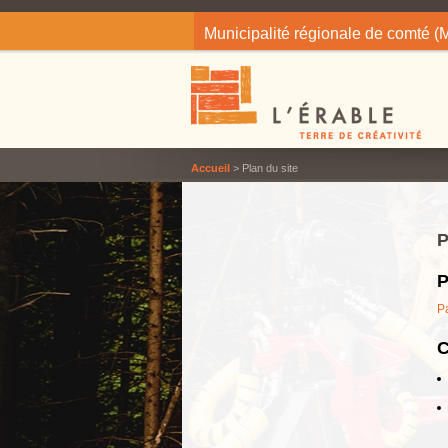
Jump to navigation
Municipalité régionale de comté 
Accueil
> Plan du site
P
P