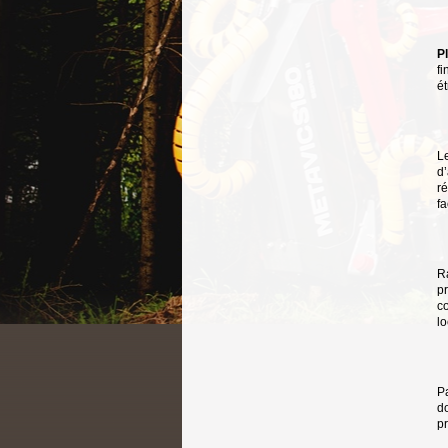
Pl
fi
é
L
d
ré
fa
R
pr
co
lo
Pa
do
pr