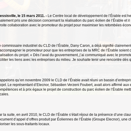
essisville, le 15 mars 2011. -
Le Centre local de développement de l’Érable est h
nalement pris une décision concernant la réalisation du parc éolien de l’Érable et il 
troite collaboration avec le promoteur du projet pour maximiser les retombées éco
e commissaire industriel du CLD de l’Érable, Dany Caron, a déjà signifié clairemen
’accompagner le promoteur pour que les entreprises de la MRC de l’Érable soient c
alisation du projet. « Dès l’aval du gouvernement, j’ai communiqué avec le promot
ciliter les liens avec les entreprises du milieu. Je souhaite tenir une rencontre dès 
appelons qu’en novembre 2009 le CLD de l’Érable avait réuni un bassin d’entrepris
ojet. Le représentant d’Elecnor, Sébastien Verzeni Foubert, avait alors affirmé aux
mpétences et à prix égaux le projet de construction du parc éolien de l’Érable mettr
cales.
r la suite, en avril 2010, le CLD de l’Érable s’était réjoui de la présence d’une cla
cument d’appel d’offres produit par Éoliennes de l’Érable (Groupe Elecnor), une cl
ioriser les sous-traitants locaux.