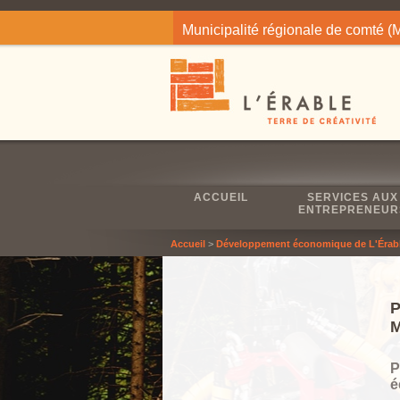
Jump to navigation
Municipalité régionale de comté 
ACCUEIL
SERVICES AUX
ENTREPRENEUR
Accueil
>
Développement économique de L'Érab
P
é