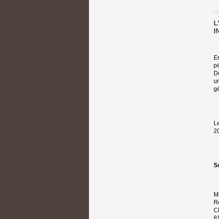
L
I
En
p
D
un
g
L
20
S
M
R
C
8