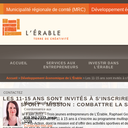
Jump to navigation
Municipalité régionale de comté (MRC)
Développement 
ACCUEIL
SERVICES AUX
INVESTIR DANS
ENTREPRENEURS
L'ÉRABLE
Accueil
>
Développement économique de L'Érable
> Les 11-15 ans sont invités à s’
CONTACTEZ
LES 11-15 ANS SONT INVITÉS À S’INSCR
Mary Claude Savoie
MULTISPORT - MISSION : COMBATTRE LA 
Coordonnatrice aux
communications
Plessisville, le 8 juin 2012. –Trois jeunes entrepreneurs de L’Érable, Raphael G
819 362-2333, poste
Antoine Cyr, invitent les jeunes de 11 à 15 ans à s’inscrire au programme multispo
1229
travailleurs, RC Pro-Action, dont la mission est d’offrir des activités sportives et 
Contactez-moi par