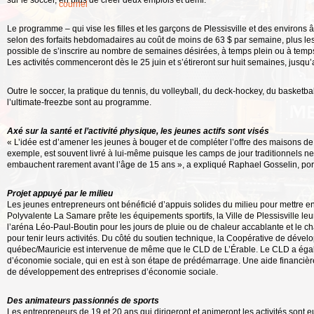
sur le soccer, en plus de créer deux emplois et demi.
courriel
Le programme – qui vise les filles et les garçons de Plessisville et des environs â
selon des forfaits hebdomadaires au coût de moins de 63 $ par semaine, plus les fr
possible de s’inscrire au nombre de semaines désirées, à temps plein ou à temps 
Les activités commenceront dès le 25 juin et s’étireront sur huit semaines, jusqu’
Outre le soccer, la pratique du tennis, du volleyball, du deck-hockey, du basketball,
l’ultimate-freezbe sont au programme.
Axé sur la santé et l’activité physique, les jeunes actifs sont visés
« L’idée est d’amener les jeunes à bouger et de compléter l’offre des maisons d
exemple, est souvent livré à lui-même puisque les camps de jour traditionnels ne
embauchent rarement avant l’âge de 15 ans », a expliqué Raphael Gosselin, porte
Projet appuyé par le milieu
Les jeunes entrepreneurs ont bénéficié d’appuis solides du milieu pour mettre en 
Polyvalente La Samare prête les équipements sportifs, la Ville de Plessisville leur 
l’aréna Léo-Paul-Boutin pour les jours de pluie ou de chaleur accablante et le ch
pour tenir leurs activités. Du côté du soutien technique, la Coopérative de déve
québec/Mauricie est intervenue de même que le CLD de L’Érable. Le CLD a égal
d’économie sociale, qui en est à son étape de prédémarrage. Une aide financiè
de développement des entreprises d’économie sociale.
Des animateurs passionnés de sports
Les entrepreneurs de 19 et 20 ans qui dirigeront et animeront les activités son