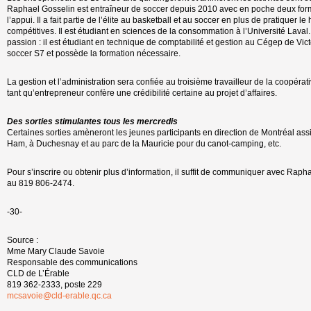
Raphael Gosselin est entraîneur de soccer depuis 2010 avec en poche deux form
l’appui. Il a fait partie de l’élite au basketball et au soccer en plus de pratiquer 
compétitives. Il est étudiant en sciences de la consommation à l’Université Lav
passion : il est étudiant en technique de comptabilité et gestion au Cégep de Vict
soccer S7 et possède la formation nécessaire.
La gestion et l’administration sera confiée au troisième travailleur de la coopéra
tant qu’entrepreneur confère une crédibilité certaine au projet d’affaires.
Des sorties stimulantes tous les mercredis
Certaines sorties amèneront les jeunes participants en direction de Montréal assi
Ham, à Duchesnay et au parc de la Mauricie pour du canot-camping, etc.
Pour s’inscrire ou obtenir plus d’information, il suffit de communiquer avec Rap
au 819 806-2474.
-30-
Source :
Mme Mary Claude Savoie
Responsable des communications
CLD de L’Érable
819 362-2333, poste 229
mcsavoie@cld-erable.qc.ca