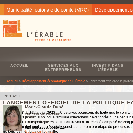
Jump to navigation
Municipalité régionale de comté (MRC)
Développement 
ACCUEIL
SERVICES AUX
INVESTIR DANS
ENTREPRENEURS
L'ÉRABLE
Accueil
>
Développement économique de L'Érable
> Lancement officiel de la politiq
CONTACTEZ
LANCEMENT OFFICIEL DE LA POLITIQUE F
Marie-Claude Dubé
INVERNESS, le 15 janvier 2013
. - C’est avec beaucoup de fierté que le comité 
Agente de développement
dimanche 13 janvier la politique familiale d’Inverness devant près d’une centain
en milieu rural
dîner amical. Cette politique est le fruit du travail d’un comité composé de cinq
CLD de L'Érable
L’élaboration de la politique familiale constitue la première étape du processus qu
819 362-2333, poste 227
de tous les membres de la famille.
Contactez-moi par