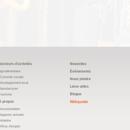
Secteurs d'activités
Nouvelles
Agroalimentaire
Événements
Économie sociale
Nous joindre
Développement local
Liens utiles
Manufacturier
Blogue
Tourisme
À propos
Nétiquette
Documentation
Rapports annuels
Infolettre
Offres d'emploi