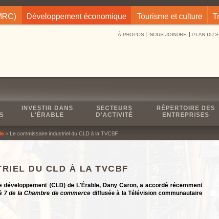
(MRC)
Développement économique
Tourisme et culture
T
À PROPOS
NOUS JOINDRE
PLAN DU S
INVESTIR DANS
SECTEURS
RÉPERTOIRE DES
S
L'ÉRABLE
D’ACTIVITÉ
ENTREPRISES
le
> Le commissaire industriel du CLD à la TVCBF
RIEL DU CLD À LA TVCBF
 de développement (CLD) de L'Érable, Dany Caron, a accordé récemment
à 7 de la Chambre de commerce
diffusée à la Télévision communautaire