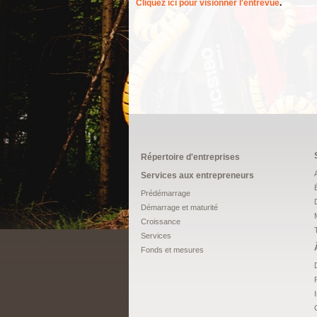
Cliquez ici pour visionner l'entrevue
.
Répertoire d'entreprises
Services aux entrepreneurs
Prédémarrage
Démarrage et maturité
Croissance
Services
Fonds et mesures