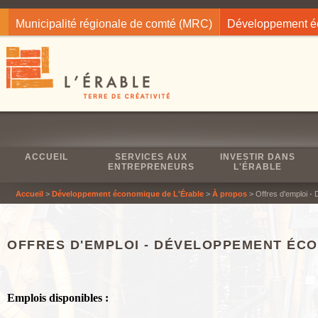
Jump to navigation
Municipalité régionale de comté (MRC)
Développement 
ACCUEIL
SERVICES AUX
INVESTIR DANS
ENTREPRENEURS
L'ÉRABLE
Accueil
>
Développement économique de L'Érable
>
À propos
> Offres d'emploi -
OFFRES D'EMPLOI - DÉVELOPPEMENT ÉC
Emplois disponibles :