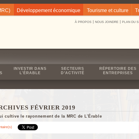
(MRC)
Développement économique
Tourisme et culture
T
À PROPOS
NOUS JOINDRE
PLAN DU S
INVESTIR DANS
SECTEURS
RÉPERTOIRE DES
S
L'ÉRABLE
D’ACTIVITÉ
ENTREPRISES
ARCHIVES FÉVRIER 2019
i cultive le rayonnement de la MRC de L'Érable
taire(s)