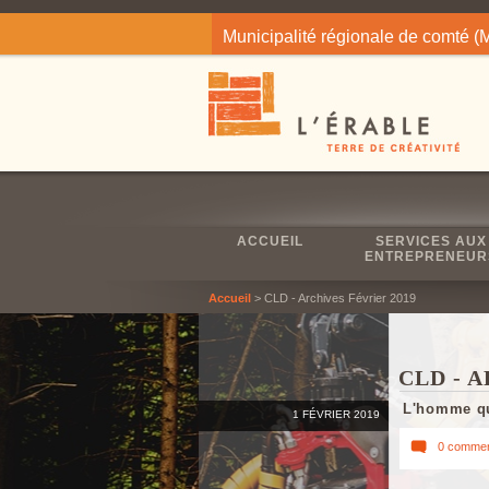
Jump to navigation
Municipalité régionale de comté 
ACCUEIL
SERVICES AUX
ENTREPRENEUR
Accueil
> CLD - Archives Février 2019
CLD - 
L'homme qu
1 FÉVRIER 2019
0 commen