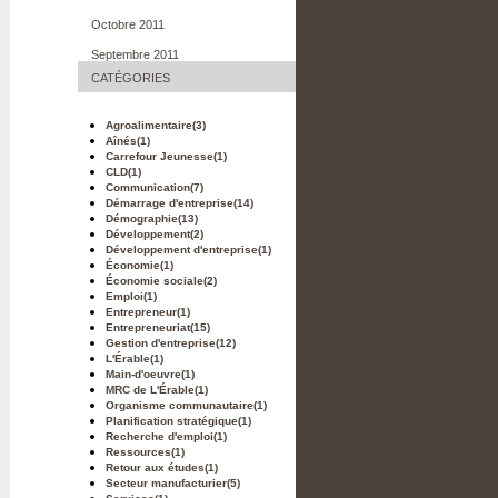
Octobre 2011
Septembre 2011
CATÉGORIES
Agroalimentaire
(3)
Aînés
(1)
Carrefour Jeunesse
(1)
CLD
(1)
Communication
(7)
Démarrage d'entreprise
(14)
Démographie
(13)
Développement
(2)
Développement d'entreprise
(1)
Économie
(1)
Économie sociale
(2)
Emploi
(1)
Entrepreneur
(1)
Entrepreneuriat
(15)
Gestion d'entreprise
(12)
L'Érable
(1)
Main-d'oeuvre
(1)
MRC de L'Érable
(1)
Organisme communautaire
(1)
Planification stratégique
(1)
Recherche d'emploi
(1)
Ressources
(1)
Retour aux études
(1)
Secteur manufacturier
(5)