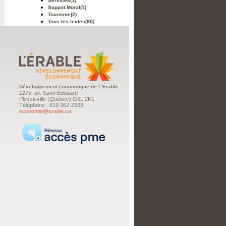
Services
(1)
Suppot Moral
(1)
Tourisme
(2)
Tous les textes
(80)
Développement économique de L'Érable
1275, av. Saint-Édouard
Plessisville (Québec) G6L 2K1
Téléphone : 819 362-2333
economie@erable.ca