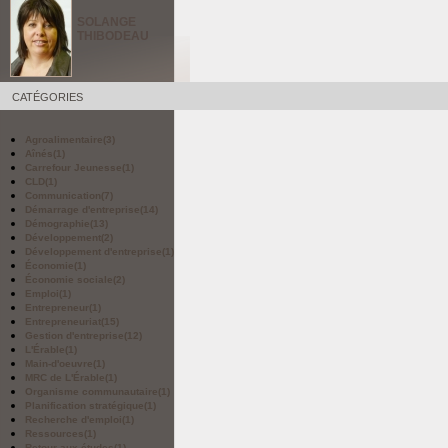
SOLANGE
THIBODEAU
CATÉGORIES
Agroalimentaire
(3)
Aînés
(1)
Carrefour Jeunesse
(1)
CLD
(1)
Communication
(7)
Démarrage d'entreprise
(14)
Démographie
(13)
Développement
(2)
Développement d'entreprise
(1)
Économie
(1)
Économie sociale
(2)
Emploi
(1)
Entrepreneur
(1)
Entrepreneuriat
(15)
Gestion d'entreprise
(12)
L'Érable
(1)
Main-d'oeuvre
(1)
MRC de L'Érable
(1)
Organisme communautaire
(1)
Planification stratégique
(1)
Recherche d'emploi
(1)
Ressources
(1)
Retour aux études
(1)