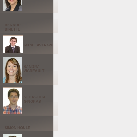
RENAUD
BINETTE
RICK LAVERGNE
SANDRA
VIGNEAULT
SÉBASTIEN
GINGRAS
SIMON HOULE