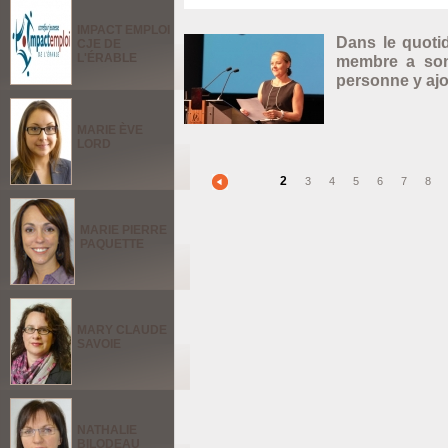
IMPACT EMPLOI
Dans le quotid
CJE DE
L'ÉRABLE
membre a son
personne y ajou
MARIE ÈVE
LORD
2
3
4
5
6
7
8
Pages
MARIE PIERRE
PAQUETTE
MARY CLAUDE
SAVOIE
NATHALIE
BILODEAU