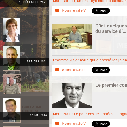
Marc Bernier, un employé modèle cumulant
13 DÉCEMBRE 2021
CATHERINE
0 commentaire(s)
VAILLANCOURT
D’ici quelque
DANIÈLE
CARON
du service d’...
DANY CARON
L’homme visionnaire qui a dressé les jal
12 MARS 2021
0 commentaire(s)
GERVAIS
Le premier comm
PELLERIN
GUILLAUME
RONDEAU
Merci Nathalie pour ces 15 années d’eng
28 MAI 2020
0 commentaire(s)