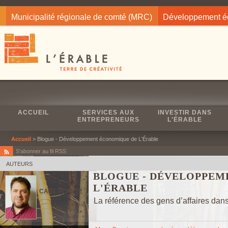
Jump to navigation
Municipalité régionale de comté (MRC)
Développement 
ACCUEIL
SERVICES AUX
INVESTIR DANS
ENTREPRENEURS
L'ÉRABLE
Accueil
> Blogue - Développement économique de L'Érable
S'abonner au fil RSS
AUTEURS
BLOGUE - DÉVELOPPEM
L'ÉRABLE
CARL PLANTE
La référence des gens d’affaires dans