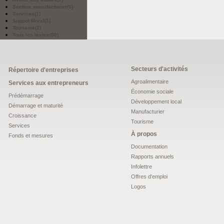
Secteur manufacturier
(5)
Services
(1)
Suppot Moral
(1)
Tourisme
(2)
Tous les textes
(80)
Secteurs d'activités
Répertoire d'entreprises
Agroalimentaire
Services aux entrepreneurs
Économie sociale
Prédémarrage
Développement local
Démarrage et maturité
Manufacturier
Croissance
Tourisme
Services
À propos
Fonds et mesures
Documentation
Rapports annuels
Infolettre
Offres d'emploi
Logos