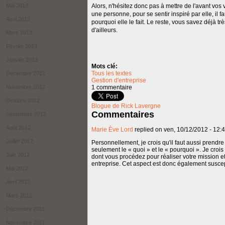
Alors, n'hésitez donc pas à mettre de l'avant vos 
Mai 2013
une personne, pour se sentir inspiré par elle, il f
Avril 2013
pourquoi elle le fait. Le reste, vous savez déjà t
d'ailleurs.
Mars 2013
Février 2013
Janvier 2013
Mots clé:
Tous les textes
Décembre 2012
Gestion d'entreprise
1 commentaire
Novembre 2012
Octobre 2012
Blogue de Rick Lavergne
Commentaires
Septembre 2012
Août 2012
Marie Ève Lord
replied on
ven, 10/12/2012 - 12:
Juillet 2012
Personnellement, je crois qu'il faut aussi prendr
seulement le « quoi » et le « pourquoi ». Je crois
Juin 2012
dont vous procédez pour réaliser votre mission e
entreprise. Cet aspect est donc également suscept
Mai 2012
Avril 2012
Mars 2012
Décembre 2011
Novembre 2011