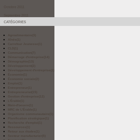
Octobre 2011
Septembre 2011
CATÉGORIES
Agroalimentaire
(3)
Aînés
(1)
Carrefour Jeunesse
(1)
CLD
(1)
Communication
(7)
Démarrage d'entreprise
(14)
Démographie
(13)
Développement
(2)
Développement d'entreprise
(1)
Économie
(1)
Économie sociale
(2)
Emploi
(1)
Entrepreneur
(1)
Entrepreneuriat
(15)
Gestion d'entreprise
(12)
L'Érable
(1)
Main-d'oeuvre
(1)
MRC de L'Érable
(1)
Organisme communautaire
(1)
Planification stratégique
(1)
Recherche d'emploi
(1)
Ressources
(1)
Retour aux études
(1)
Secteur manufacturier
(5)