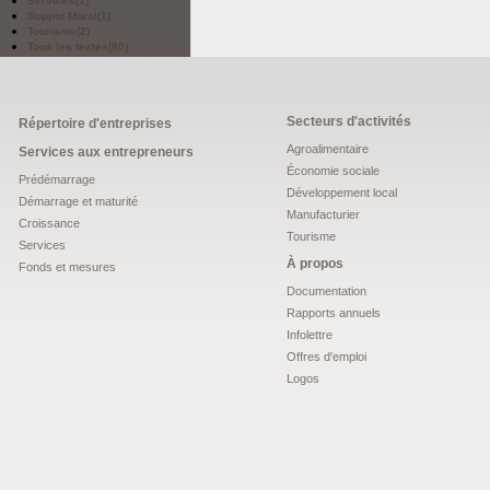
Services
(1)
Suppot Moral
(1)
Tourisme
(2)
Tous les textes
(80)
Secteurs d'activités
Répertoire d'entreprises
Agroalimentaire
Services aux entrepreneurs
Économie sociale
Prédémarrage
Développement local
Démarrage et maturité
Manufacturier
Croissance
Tourisme
Services
À propos
Fonds et mesures
Documentation
Rapports annuels
Infolettre
Offres d'emploi
Logos