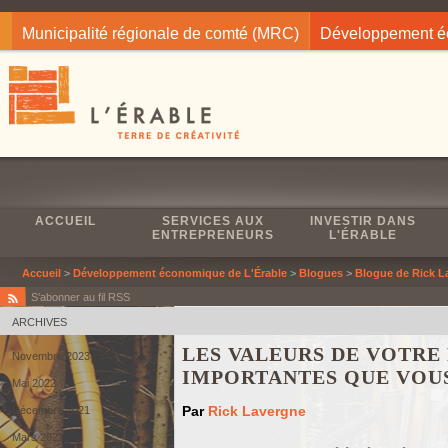
Jump to navigation
Municipalité régionale de comté (MRC)
Développement 
ACCUEIL
SERVICES AUX
INVESTIR DANS
ENTREPRENEURS
L'ÉRABLE
Accueil
>
Développement économique de L'Érable
>
Blogues
>
Blogue de Rick L
S'abonner au fil RSS
ARCHIVES
LES VALEURS DE VOTRE 
Novembre 2023
IMPORTANTES QUE VOU
Mai 2022
Par
Rick Lavergne
Décembre 2021
Mars 2021