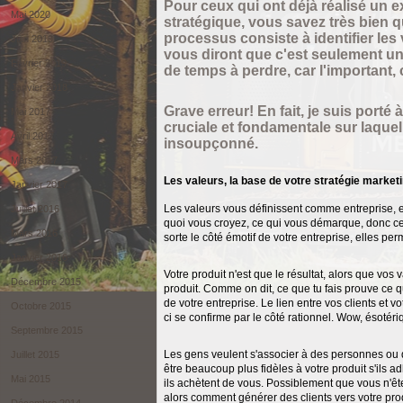
Pour ceux qui ont déjà réalisé un e
Mai 2020
stratégique, vous savez très bien 
processus consiste à identifier les 
Juin 2019
vous diront que c'est seulement un t
Février 2019
de temps à perdre, car l'important, c
Janvier 2018
Grave erreur! En fait, je suis porté 
Mai 2017
cruciale et fondamentale sur laquel
Avril 2017
insoupçonné.
Mars 2017
Les valeurs, la base de votre stratégie market
Janvier 2017
Les valeurs vous définissent comme entreprise, e
Juillet 2016
quoi vous croyez, ce qui vous démarque, donc ce
Mars 2016
sorte le côté émotif de votre entreprise, elles pe
Janvier 2016
Votre produit n'est que le résultat, alors que vos v
Décembre 2015
produit. Comme on dit, ce que tu fais prouve ce qu
de votre entreprise. Le lien entre vos clients et vo
Octobre 2015
ci se confirme par le côté rationnel. Wow, ésotéri
Septembre 2015
Les gens veulent s'associer à des personnes ou 
Juillet 2015
être beaucoup plus fidèles à votre produit s'ils a
Mai 2015
ils achètent de vous. Possiblement que vous n'ête
alors comment générer des clients vers votre prod