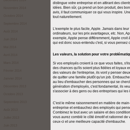
Décembre 2014
distingue votre entreprise et en attirant des cli
idées. Bien sûr, ça prend un bon produit, des bon
Novembre 2014
avis, il faut communiquer ce qui vous inspire. Un
Octobre 2014
tout naturellement.
Septembre 2014
L'exemple le plus facile, Apple. Jamais dans leur
Août 2014
ordinateurs, sur les prix avantageux, etc. Non, 
exemple, Apple pense différemment, Apple croit à 
Juin 2014
qui est donc sous-entendu c'est, si vous pensez
Mai 2014
Les valeurs, la solution pour votre problémati
Avril 2014
Mars 2014
Si vos employés croient à ce que vous faites, s'ils
des chances qu'ils soient plus fidèles et loyaux en
Février 2014
des valeurs de l'entreprise, ils vont y penser deux 
de quitter une famille plutôt qu'un job. Embau
Janvier 2014
au lieu d'embaucher des personnes qui se cherc
génération d'employés, c'est fondamental, ils veul
Décembre 2013
s'associer à des gens ou des entreprises qui les i
Octobre 2013
Septembre 2013
C'est le même raisonnement en matière de main-d
entreprise et embauchez des employés qui pense
Août 2013
Combinez le tout avec un salaire et des conditio
vous aurez comblé le côté émotif et rationnel de
Juillet 2013
ceux-ci et une meilleure capacité d'embauche.
Juin 2013