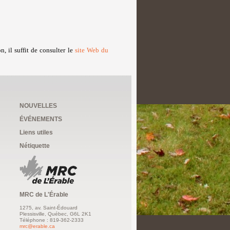
, il suffit de consulter le
site Web du
NOUVELLES
ÉVÉNEMENTS
Liens utiles
Nétiquette
MRC de L'Érable
1275, av. Saint-Édouard
Plessisville, Québec, G6L 2K1
Téléphone : 819-362-2333
mrc@erable.ca