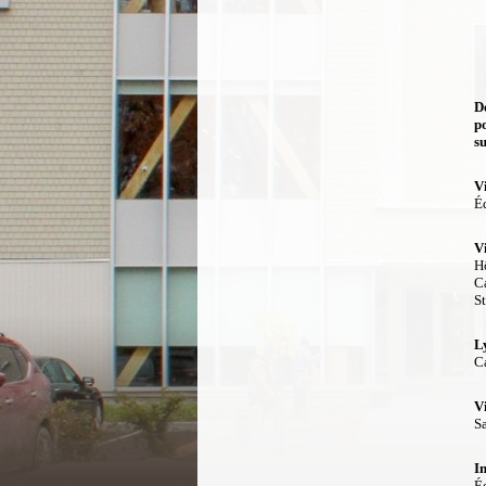
D
p
su
Vi
Éd
Vi
Hô
C
S
Ly
C
Vi
S
I
É