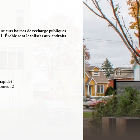
lusieurs bornes de recharge publiques
 L'Érable sont localisées aux endroits
rapide)
ornes : 2