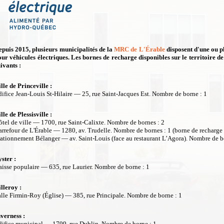
epuis 2015, plusieurs municipalités de la
MRC de L'Érable
disposent d'une ou p
our véhicules électriques.
Les bornes de recharge disponibles sur le territoire de
ivants :
lle de Princeville :
ifice Jean-Louis St-Hilaire
— 25, rue Saint-Jacques Est. Nombre de borne : 1
lle de Plessisville :
tel de ville
—
1700, rue Saint-Calixte. Nombre de bornes : 2
arrefour de L'Érable
—
1280, av. Trudelle. Nombre de bornes : 1 (borne de recharge 
tationnement Bélanger — av. Saint-Louis (face au restaurant L’Agora). Nombre de b
ster :
aisse populaire
—
635, rue Laurier. Nombre de borne : 1
lleroy :
alle Firmin-Roy (Église)
—
385, rue Principale.
Nombre de borne : 1
nverness :
difice municipal
—
1799, rue Dublin.
Nombre de borne : 1