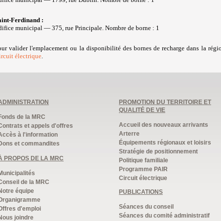
aint-Ferdinand :
difice municipal
— 375, rue Principale.
Nombre de borne : 1
ur valider l'emplacement ou la disponibilité des bornes de recharge dans la région
rcuit électrique
.
ADMINISTRATION
PROMOTION DU TERRITOIRE ET
QUALITÉ DE VIE
Fonds de la MRC
Accueil des nouveaux arrivants
Contrats et appels d'offres
Arterre
Accès à l'information
Équipements régionaux et loisirs
Dons et commandites
Stratégie de positionnement
À PROPOS DE LA MRC
Politique familiale
Programme PAIR
Municipalités
Circuit électrique
Conseil de la MRC
Notre équipe
PUBLICATIONS
Organigramme
Séances du conseil
Offres d'emploi
Séances du comité administratif
Nous joindre