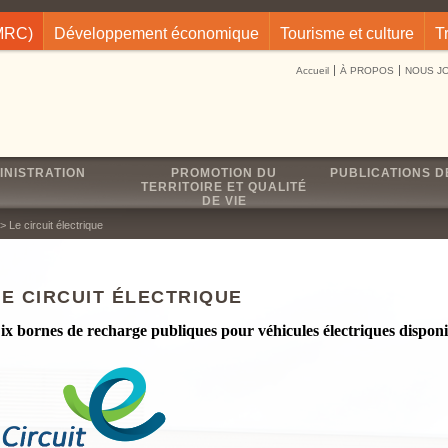
(MRC)
Développement économique
Tourisme et culture
T
Accueil
À PROPOS
NOUS J
INISTRATION
PROMOTION DU
PUBLICATIONS D
TERRITOIRE ET QUALITÉ
DE VIE
> Le circuit électrique
LE CIRCUIT ÉLECTRIQUE
ix bornes de recharge publiques pour véhicules électriques disponibl