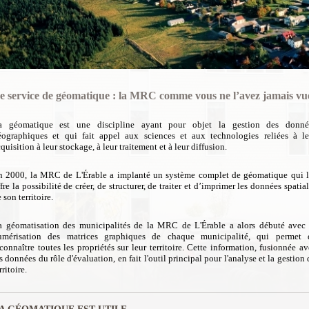
e service de géomatique : la MRC comme vous ne l’avez jamais vu
a géomatique est une discipline ayant pour objet la gestion des donné
éographiques et qui fait appel aux sciences et aux technologies reliées à le
quisition à leur stockage, à leur traitement et à leur diffusion.
n 2000, la MRC de L'Érable a implanté un système complet de géomatique qui l
fre la possibilité de créer, de structurer, de traiter et d’imprimer les données spatia
 son territoire.
a géomatisation des municipalités de la MRC de L'Érable a alors débuté avec 
umérisation des matrices graphiques de chaque municipalité, qui permet 
connaître toutes les propriétés sur leur territoire. Cette information, fusionnée a
s données du rôle d'évaluation, en fait l'outil principal pour l'analyse et la gestion
rritoire.