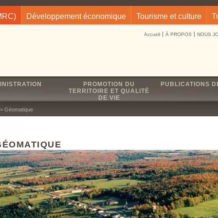
(MRC)
Développement économique
Tourisme et culture
T
Accueil
À PROPOS
NOUS J
INISTRATION
PROMOTION DU
PUBLICATIONS D
TERRITOIRE ET QUALITÉ
DE VIE
> Géomatique
GÉOMATIQUE