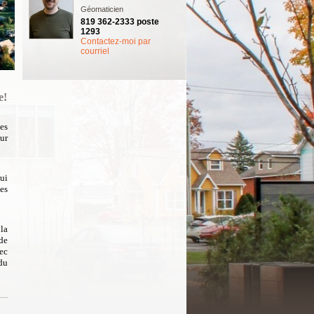
Géomaticien
819 362-2333 poste
1293
Contactez-moi par
courriel
e!
es
ur
ui
les
la
de
vec
 du