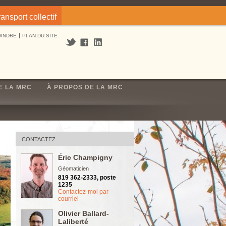
ransport collectif
OINDRE
PLAN DU SITE
E LA MRC
À PROPOS DE LA MRC
CONTACTEZ
Éric Champigny
Géomaticien
819 362-2333, poste
1235
Contactez-moi par
courriel
Olivier Ballard-
Laliberté