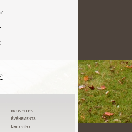
té
s,
);
ny
,
au
NOUVELLES
ÉVÉNEMENTS
Liens utiles