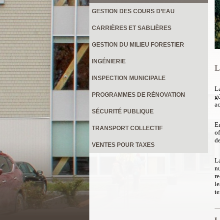
GESTION DES COURS D’EAU
CARRIÈRES ET SABLIÈRES
GESTION DU MILIEU FORESTIER
INGÉNIERIE
L
INSPECTION MUNICIPALE
L
PROGRAMMES DE RÉNOVATION
g
ac
SÉCURITÉ PUBLIQUE
E
TRANSPORT COLLECTIF
of
de
VENTES POUR TAXES
L
n
re
le
te