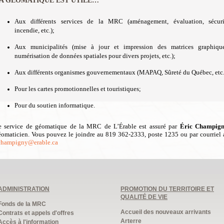
A GÉOMATIQUE EST UTILE…
Aux différents services de la MRC (aménagement, évaluation, sécuri
incendie, etc.);
Aux municipalités (mise à jour et impression des matrices graphique
numérisation de données spatiales pour divers projets, etc.);
Aux différents organismes gouvernementaux (MAPAQ, Sûreté du Québec, etc.
Pour les cartes promotionnelles et touristiques;
Pour du soutien informatique.
e service de géomatique de la MRC de L’Érable est assuré par
Éric Champig
éomaticien. Vous pouvez le joindre au 819 362-2333, poste 1235 ou par courriel 
champigny@erable.ca
ADMINISTRATION
PROMOTION DU TERRITOIRE ET
QUALITÉ DE VIE
Fonds de la MRC
Accueil des nouveaux arrivants
Contrats et appels d'offres
Arterre
Accès à l'information