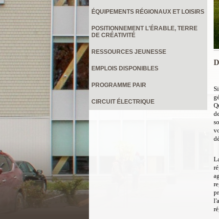
ÉQUIPEMENTS RÉGIONAUX ET LOISIRS
POSITIONNEMENT L'ÉRABLE, TERRE
DE CRÉATIVITÉ
RESSOURCES JEUNESSE
D
EMPLOIS DISPONIBLES
PROGRAMME PAIR
S
g
CIRCUIT ÉLECTRIQUE
Q
de
so
vo
d
La
ré
ag
re
pr
l'
ré