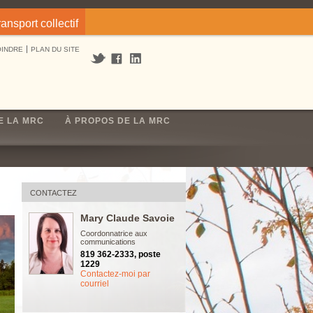
ransport collectif
OINDRE
PLAN DU SITE
E LA MRC
À PROPOS DE LA MRC
CONTACTEZ
Mary Claude Savoie
Coordonnatrice aux
communications
819 362-2333, poste
1229
Contactez-moi par
courriel