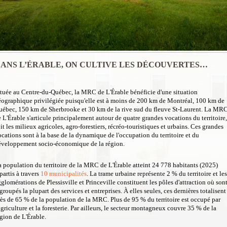
ANS L’ÉRABLE, ON CULTIVE LES DÉCOUVERTES…
ituée au Centre-du-Québec, la MRC de L'Érable bénéficie d'une situation
éographique privilégiée puisqu'elle est à moins de 200 km de Montréal, 100 km de
uébec, 150 km de Sherbrooke et 30 km de la rive sud du fleuve St-Laurent. La MR
 L'Érable s'articule principalement autour de quatre grandes vocations du territoire,
it les milieux agricoles, agro-forestiers, récréo-touristiques et urbains. Ces grandes
cations sont à la base de la dynamique de l'occupation du territoire et du
éveloppement socio-économique de la région.
 population du territoire de la MRC de L'Érable atteint 24 778 habitants (2025)
partis à travers
10 municipalités
.
La trame urbaine représente 2 % du territoire et les
glomérations de Plessisville et Princeville constituent les pôles d'attraction où son
groupés la plupart des services et entreprises. À elles seules, ces dernières totalisent
ès de 65 % de la population de la MRC. Plus de 95 % du territoire est occupé par
agriculture et la foresterie. Par ailleurs, le secteur montagneux couvre 35 % de la
gion de L'Érable.