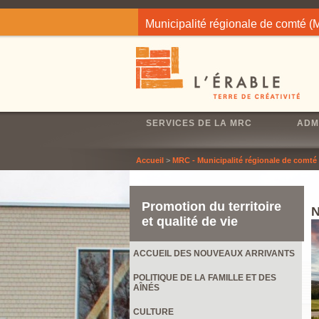
Jump to navigation
Municipalité régionale de comté 
SERVICES DE LA MRC
ADM
Accueil
>
MRC - Municipalité régionale de comté
Promotion du territoire
et qualité de vie
ACCUEIL DES NOUVEAUX ARRIVANTS
POLITIQUE DE LA FAMILLE ET DES
AÎNÉS
CULTURE