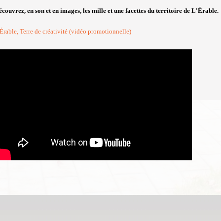
couvrez, en son et en images, les mille et une facettes du territoire de L'Érable.
Érable, Terre de créativité (vidéo promotionnelle)