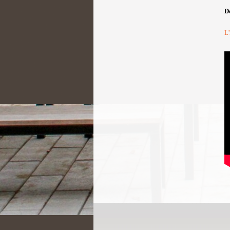
Dé
L'