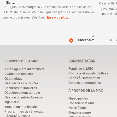
million...
Plessisville,
Le 13 juin 2026 marque la 20e édition du Relais pour la vie de
nouvel outil
la MRC de L’Érable. Pour souligner en grand cet anniversaire, le
espace de di
comité organisateur s’est fixé...
En savoir plus...
…
5
6
PRÉCÉDENT
ADMINISTRATION
SERVICES DE LA MRC
Fonds de la MRC
Aménagement du territoire
Contrats et appels d'offres
Évaluation foncière
Accès à l'information
Géomatique
Dons et commandites
Gestion des cours d'eau
Carrières et sablières
À PROPOS DE LA MRC
Développement durable
Gestion du milieu forestier
Municipalités
Ingénierie
Conseil de la MRC
Inspection municipale
Notre équipe
Programmes de rénovation
Organigramme
Sécurité publique