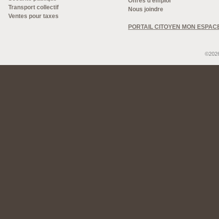
Offres d'emploi
Transport collectif
Nous joindre
Ventes pour taxes
PORTAIL CITOYEN MON ESPAC
©2026