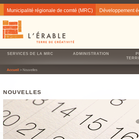
Jump to navigation
Municipalité régionale de comté (MRC)
Développement 
SERVICES DE LA MRC
ADMINISTRATION
P
TERRI
Accueil
> Nouvelles
NOUVELLES