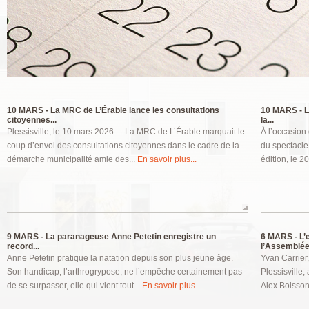
Pages
10 MARS -
La MRC de L’Érable lance les consultations
10 MARS -
L
citoyennes...
la...
Plessisville, le 10 mars 2026. – La MRC de L’Érable marquait le
À l’occasion
coup d’envoi des consultations citoyennes dans le cadre de la
du spectacle
démarche municipalité amie des...
En savoir plus...
édition, le 2
9 MARS -
La paranageuse Anne Petetin enregistre un
6 MARS -
L’
record...
l’Assemblée.
Anne Petetin pratique la natation depuis son plus jeune âge.
Yvan Carrier
Son handicap, l’arthrogrypose, ne l’empêche certainement pas
Plessisville,
de se surpasser, elle qui vient tout...
En savoir plus...
Alex Boisson