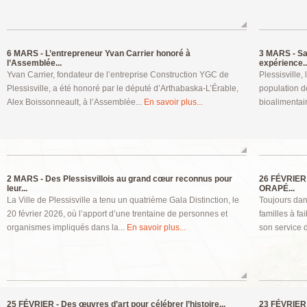
6 MARS -
L’entrepreneur Yvan Carrier honoré à
3 MARS -
Sal
l’Assemblée...
expérience..
Yvan Carrier, fondateur de l’entreprise Construction YGC de
Plessisville
Plessisville, a été honoré par le député d’Arthabaska-L’Érable,
population d
Alex Boissonneault, à l’Assemblée...
En savoir plus...
bioalimentai
2 MARS -
Des Plessisvillois au grand cœur reconnus pour
26 FÉVRIER 
leur...
ORAPÉ...
La Ville de Plessisville a tenu un quatrième Gala Distinction, le
Toujours dan
20 février 2026, où l’apport d’une trentaine de personnes et
familles à f
organismes impliqués dans la...
En savoir plus...
son service d
25 FÉVRIER -
Des œuvres d’art pour célébrer l’histoire...
23 FÉVRIER 