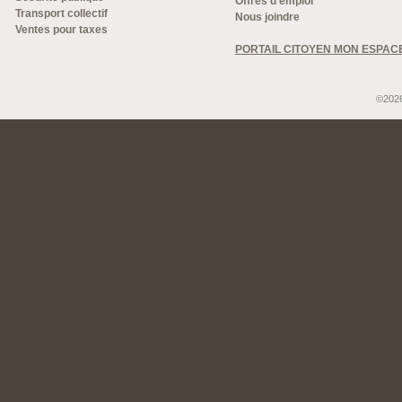
Offres d'emploi
Transport collectif
Nous joindre
Ventes pour taxes
PORTAIL CITOYEN MON ESPAC
©2026