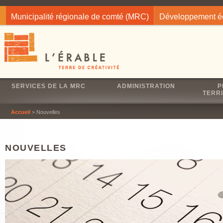
Jump to navigation
Municipalité régionale de comté (MRC)
Développement 
SERVICES DE LA MRC
ADMINISTRATION
P
TERRI
Accueil
> Nouvelles
NOUVELLES