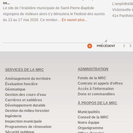
se...
L’amphithéât
Le site de l’érablière municipale de Saint-Pierre-Baptiste
Victoriaville
regorgera de visiteurs alors s’y déroulera le Festival des sucres
41e Panthéon
du 13 au 17 mai 2026. Ce rendez-...
En savoir plus...
2
3
PRÉCÉDENT
ADMINISTRATION
SERVICES DE LA MRC
Fonds de la MRC
Aménagement du territoire
Contrats et appels d'offres
Évaluation foncière
Accès à l'information
Géomatique
Dons et commandites
Gestion des cours d'eau
Carrières et sablières
À PROPOS DE LA MRC
Développement durable
Gestion du milieu forestier
Municipalités
Ingénierie
Conseil de la MRC
Inspection municipale
Notre équipe
Programmes de rénovation
Organigramme
Sécurité publique