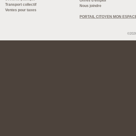
Offres d'emploi
Transport collectif
Nous joindre
Ventes pour taxes
PORTAIL CITOYEN MON ESPAC
©2026