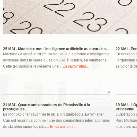
Pages
25 MAI -
Machinex met l’intelligence artificielle au cœur des...
22 MAI -
Écon
Machinex a lancé MIND™, sa nouvelle plateforme d’intelligence
En ouvrant l
artificielle dans le cadre du salon IFAT à Munich, en Allemagne.
l’organisme 
Cette technologie représente une...
En savoir plus...
sa volonté de
21 MAI -
Quatre ambassadeurs de Plessisville à la
19 MAI -
L’Op
prestigieuse...
Princeville
Le Mont Apic fait rayonner le ski alpin québécois. La Whistler
L’Opération 
Cup est reconnue comme l’une des compétitions internationales
Parc Multispo
de ski alpin junior les plus...
En savoir plus...
plusieurs act