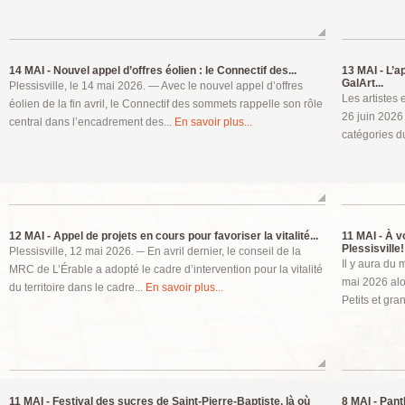
14 MAI -
Nouvel appel d’offres éolien : le Connectif des...
13 MAI -
L’ap
GalArt...
Plessisville, le 14 mai 2026. — Avec le nouvel appel d’offres
Les artistes 
éolien de la fin avril, le Connectif des sommets rappelle son rôle
26 juin 2026
central dans l’encadrement des...
En savoir plus...
catégories d
12 MAI -
Appel de projets en cours pour favoriser la vitalité...
11 MAI -
À vo
Plessisville!
Plessisville, 12 mai 2026. ─ En avril dernier, le conseil de la
Il y aura du
MRC de L’Érable a adopté le cadre d’intervention pour la vitalité
mai 2026 alo
du territoire dans le cadre...
En savoir plus...
Petits et gra
11 MAI -
Festival des sucres de Saint-Pierre-Baptiste, là où
8 MAI -
Panth