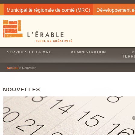
Jump to navigation
Municipalité régionale de comté (MRC)
Développement 
SERVICES DE LA MRC
ADMINISTRATION
P
TERRI
Accueil
> Nouvelles
NOUVELLES