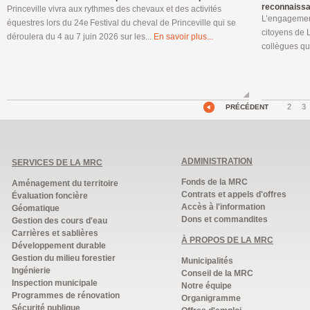
reconnaissa
Princeville vivra aux rythmes des chevaux et des activités
L’engagement
équestres lors du 24e Festival du cheval de Princeville qui se
citoyens de L
déroulera du 4 au 7 juin 2026 sur les...
En savoir plus...
collègues qui
2
3
PRÉCÉDENT
ADMINISTRATION
SERVICES DE LA MRC
Fonds de la MRC
Aménagement du territoire
Contrats et appels d'offres
Évaluation foncière
Accès à l'information
Géomatique
Dons et commandites
Gestion des cours d'eau
Carrières et sablières
À PROPOS DE LA MRC
Développement durable
Gestion du milieu forestier
Municipalités
Ingénierie
Conseil de la MRC
Inspection municipale
Notre équipe
Programmes de rénovation
Organigramme
Sécurité publique