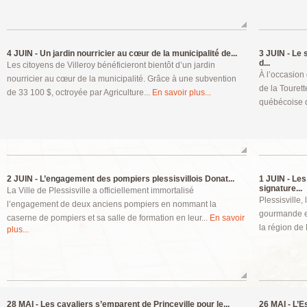
4 JUIN -
Un jardin nourricier au cœur de la municipalité de...
3 JUIN -
Le s
d...
Les citoyens de Villeroy bénéficieront bientôt d’un jardin
À l’occasion
nourricier au cœur de la municipalité. Grâce à une subvention
de la Tourett
de 33 100 $, octroyée par Agriculture...
En savoir plus...
québécoise d
2 JUIN -
L’engagement des pompiers plessisvillois Donat...
1 JUIN -
Les 
signature...
La Ville de Plessisville a officiellement immortalisé
Plessisville,
l’engagement de deux anciens pompiers en nommant la
gourmande e
caserne de pompiers et sa salle de formation en leur...
En savoir
la région de 
plus...
28 MAI -
Les cavaliers s’emparent de Princeville pour le...
26 MAI -
L’E