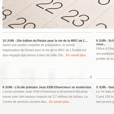
Pages
10 JUIN -
20e édition du Relais pour la vie de la MRC de L’...
9 JUIN -
St-P
vous...
Après une année complète de préparation, le comité
Grâce à l’im
organisateur du Relais pour la vie de la MRC de L’Érable est
ses partenair
plus engagé que jamais à faire de cette 20e...
En savoir plus...
profiter de tro
8 JUIN -
L’école primaire Jean XXIII d’Inverness se modernise
5 JUIN -
Gala
L’école primaire Jean XXIII d’Inverness a récemment fait peau
Le 7e Gala N
neuve avec des travaux majeurs de 3,7 millions de dollars. Le
Carré 150 le
Centre de services scolaire des...
En savoir plus...
des jeunes g