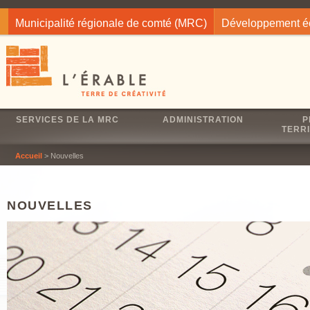
Jump to navigation
Municipalité régionale de comté (MRC)
Développement 
SERVICES DE LA MRC
ADMINISTRATION
P
TERRI
Accueil
> Nouvelles
NOUVELLES