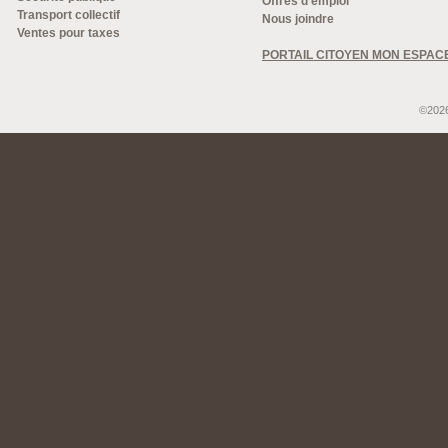
Offres d'emploi
Transport collectif
Nous joindre
Ventes pour taxes
PORTAIL CITOYEN MON ESPAC
©2026