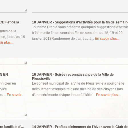
CBF et de la
18 JANVIER -
Suggestions d'activités pour la fin de semain
Tourisme Érable vous présente quelques suggestions d'activi
ondes de la
à faire cette fin de semaine:Fin de semaine du 18, 19 et 20
t ce, jusqu’au 19
janvier 2013Randonnée de traîneau à...
En savoir plus...
ir plus...
EN EN
16 JANVIER -
Soirée reconnaissance de la Ville de
Plessisville
chnicien en
Le conseil municipal de la Ville de Plessisville a souligné le
rvice
dévouement exemplaire d'une dizaine de ses citoyens lors
s,...
En savoir
d'une cérémonie civique tenue à l'hôtel...
En savoir plus...
 familiale d'...
14 JANVIER -
Profitez pleinement de l'hiver avec le Club de.