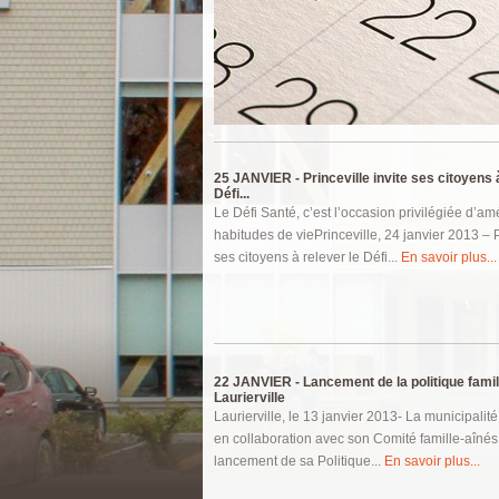
Pages
25 JANVIER -
Princeville invite ses citoyens 
Défi...
Le Défi Santé, c’est l’occasion privilégiée d’am
habitudes de viePrinceville, 24 janvier 2013 – 
ses citoyens à relever le Défi...
En savoir plus...
22 JANVIER -
Lancement de la politique famil
Laurierville
Laurierville, le 13 janvier 2013- La municipalité
en collaboration avec son Comité famille-aîné
lancement de sa Politique...
En savoir plus...