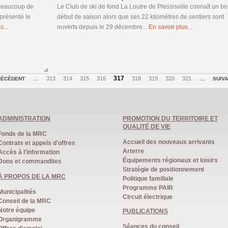
 beaucoup de
Le Club de ski de fond La Loutre de Plessisville connaît un b
 présenté le
début de saison alors que ses 22 kilomètres de sentiers sont
s...
ouverts depuis le 29 décembre...
En savoir plus...
…
317
…
313
314
315
316
318
319
320
321
RÉCÉDENT
SUIV
ADMINISTRATION
PROMOTION DU TERRITOIRE ET
QUALITÉ DE VIE
Fonds de la MRC
Accueil des nouveaux arrivants
Contrats et appels d'offres
Arterre
Accès à l'information
Équipements régionaux et loisirs
Dons et commandites
Stratégie de positionnement
À PROPOS DE LA MRC
Politique familiale
Programme PAIR
Municipalités
Circuit électrique
Conseil de la MRC
Notre équipe
PUBLICATIONS
Organigramme
Séances du conseil