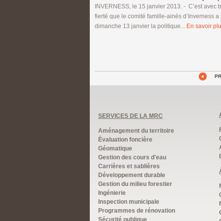
INVERNESS, le 15 janvier 2013. - C’est avec
fierté que le comité famille-ainés d’Inverness a
dimanche 13 janvier la politique...
En savoir plu
P
SERVICES DE LA MRC
Aménagement du territoire
Évaluation foncière
Géomatique
Gestion des cours d'eau
Carrières et sablières
Développement durable
Gestion du milieu forestier
Ingénierie
Inspection municipale
Programmes de rénovation
Sécurité publique