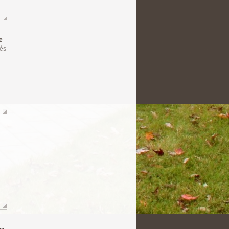
e
tés
..