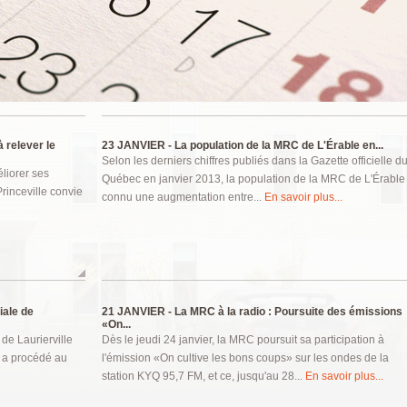
à relever le
23 JANVIER -
La population de la MRC de L'Érable en...
Selon les derniers chiffres publiés dans la Gazette officielle d
éliorer ses
Québec en janvier 2013, la population de la MRC de L'Érable
Princeville convie
connu une augmentation entre...
En savoir plus...
iale de
21 JANVIER -
La MRC à la radio : Poursuite des émissions
«On...
 de Laurierville
Dès le jeudi 24 janvier, la MRC poursuit sa participation à
s a procédé au
l'émission «On cultive les bons coups» sur les ondes de la
station KYQ 95,7 FM, et ce, jusqu'au 28...
En savoir plus...