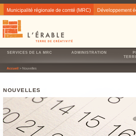
Jump to navigation
Municipalité régionale de comté (MRC)
Développement 
SERVICES DE LA MRC
ADMINISTRATION
P
TERRI
Accueil
> Nouvelles
NOUVELLES