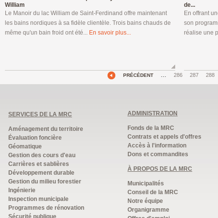
William
de...
Le Manoir du lac William de Saint-Ferdinand offre maintenant
En offrant u
les bains nordiques à sa fidèle clientèle. Trois bains chauds de
son programm
même qu'un bain froid ont été...
En savoir plus...
réalise une 
…
286
287
288
PRÉCÉDENT
ADMINISTRATION
SERVICES DE LA MRC
Fonds de la MRC
Aménagement du territoire
Contrats et appels d'offres
Évaluation foncière
Accès à l'information
Géomatique
Dons et commandites
Gestion des cours d'eau
Carrières et sablières
À PROPOS DE LA MRC
Développement durable
Gestion du milieu forestier
Municipalités
Ingénierie
Conseil de la MRC
Inspection municipale
Notre équipe
Programmes de rénovation
Organigramme
Sécurité publique