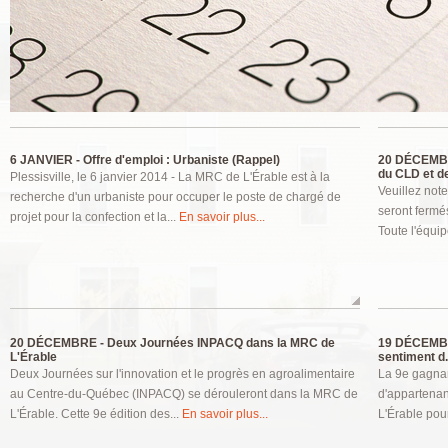
Pages
6 JANVIER -
Offre d'emploi : Urbaniste (Rappel)
20 DÉCEMB
du CLD et de
Plessisville, le 6 janvier 2014 - La MRC de L'Érable est à la
Veuillez not
recherche d'un urbaniste pour occuper le poste de chargé de
seront fermé
projet pour la confection et la...
En savoir plus...
Toute l'équip
20 DÉCEMBRE -
Deux Journées INPACQ dans la MRC de
19 DÉCEMB
L'Érable
sentiment d.
Deux Journées sur l'innovation et le progrès en agroalimentaire
La 9e gagnan
au Centre-du-Québec (INPACQ) se dérouleront dans la MRC de
d'appartenan
L'Érable. Cette 9e édition des...
En savoir plus...
L'Érable pour