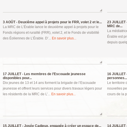
3 AOÛT -
Deuxième appel à projets pour le FRR, volet 2 et le...
23 JUILLET 
MRC de...
La MRC de L’Érable lance le deuxième appel à projets pour le
La médiatric
Fonds régions et ruralité (FRR), volet 2, et le Fonds de visibilité
Érable est pr
des Éoliennes de L’Érable. D’...
En savoir plus...
depuis quelq
17 JUILLET -
Les membres de l’Escouade jeunesse
16 JUILLET 
disponibles pour...
personnes...
Dix jeunes de 13 et 14 ans forment la brigade de l’Escouade
Le territoir
jeunesse et offrent leurs services pour divers travaux légers pour
nouvelles p
les résidents de la MRC de L’...
En savoir plus...
cours de la 
15 JUILLET -
Josée Cadieux, engagée à créer un espace de...
14 JUILLET 