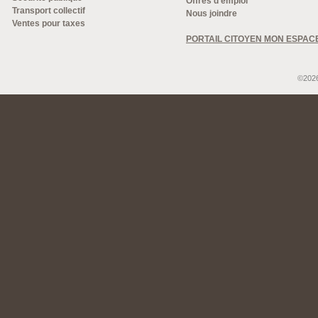
Offres d'emploi
Transport collectif
Nous joindre
Ventes pour taxes
PORTAIL CITOYEN MON ESPAC
©2026