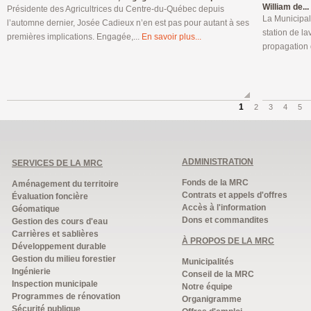
William de...
Présidente des Agricultrices du Centre-du-Québec depuis
La Municipal
l’automne dernier, Josée Cadieux n’en est pas pour autant à ses
station de la
premières implications. Engagée,...
En savoir plus...
propagation 
1
2
3
4
5
ADMINISTRATION
SERVICES DE LA MRC
Fonds de la MRC
Aménagement du territoire
Contrats et appels d'offres
Évaluation foncière
Accès à l'information
Géomatique
Dons et commandites
Gestion des cours d'eau
Carrières et sablières
À PROPOS DE LA MRC
Développement durable
Gestion du milieu forestier
Municipalités
Ingénierie
Conseil de la MRC
Inspection municipale
Notre équipe
Programmes de rénovation
Organigramme
Sécurité publique