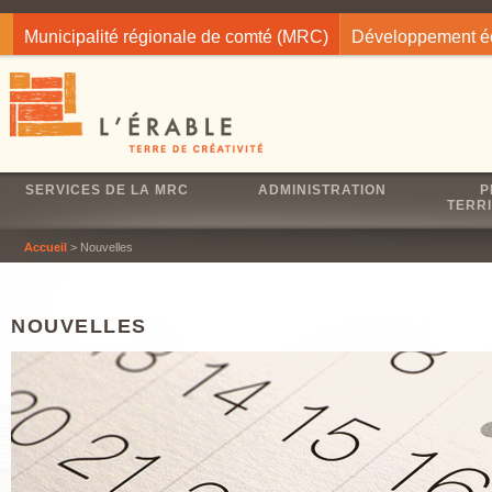
Jump to navigation
Municipalité régionale de comté (MRC)
Développement 
SERVICES DE LA MRC
ADMINISTRATION
P
TERRI
Accueil
> Nouvelles
NOUVELLES