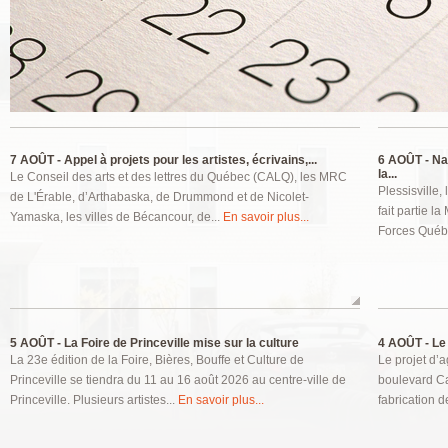
Pages
7 AOÛT -
Appel à projets pour les artistes, écrivains,...
6 AOÛT -
Nat
la...
Le Conseil des arts et des lettres du Québec (CALQ), les MRC
Plessisville,
de L'Érable, d’Arthabaska, de Drummond et de Nicolet-
fait partie l
Yamaska, les villes de Bécancour, de...
En savoir plus...
Forces Québ
5 AOÛT -
La Foire de Princeville mise sur la culture
4 AOÛT -
Le 
La 23e édition de la Foire, Bières, Bouffe et Culture de
Le projet d’a
Princeville se tiendra du 11 au 16 août 2026 au centre-ville de
boulevard Ca
Princeville. Plusieurs artistes...
En savoir plus...
fabrication de