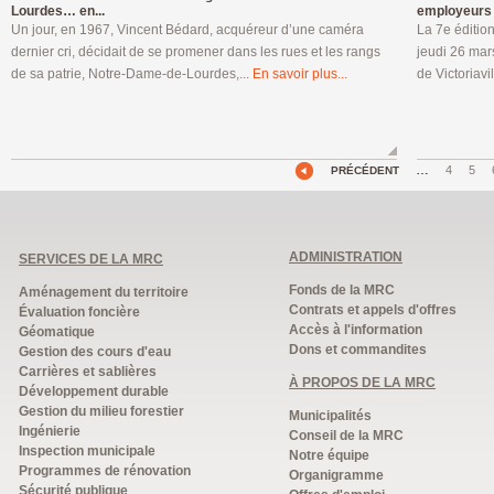
Lourdes… en...
employeurs à
Un jour, en 1967, Vincent Bédard, acquéreur d’une caméra
La 7e éditio
dernier cri, décidait de se promener dans les rues et les rangs
jeudi 26 mar
de sa patrie, Notre-Dame-de-Lourdes,...
En savoir plus...
de Victoriavil
…
4
5
PRÉCÉDENT
ADMINISTRATION
SERVICES DE LA MRC
Fonds de la MRC
Aménagement du territoire
Contrats et appels d'offres
Évaluation foncière
Accès à l'information
Géomatique
Dons et commandites
Gestion des cours d'eau
Carrières et sablières
À PROPOS DE LA MRC
Développement durable
Gestion du milieu forestier
Municipalités
Ingénierie
Conseil de la MRC
Inspection municipale
Notre équipe
Programmes de rénovation
Organigramme
Sécurité publique