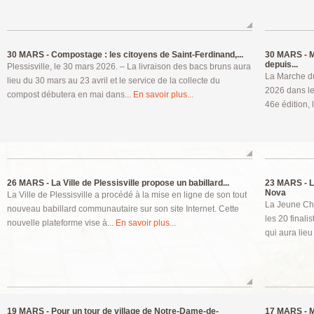
30 MARS -
Compostage : les citoyens de Saint-Ferdinand,...
30 MARS -
M
depuis...
Plessisville, le 30 mars 2026. – La livraison des bacs bruns aura
La Marche du
lieu du 30 mars au 23 avril et le service de la collecte du
2026 dans le
compost débutera en mai dans...
En savoir plus...
46e édition, 
26 MARS -
La Ville de Plessisville propose un babillard...
23 MARS -
L
Nova
La Ville de Plessisville a procédé à la mise en ligne de son tout
La Jeune Cha
nouveau babillard communautaire sur son site Internet. Cette
les 20 finali
nouvelle plateforme vise à...
En savoir plus...
qui aura lieu
19 MARS -
Pour un tour de village de Notre-Dame-de-
17 MARS -
M