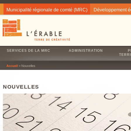
Jump to navigation
Municipalité régionale de comté (MRC)
Développement 
SERVICES DE LA MRC
ADMINISTRATION
P
TERRI
Accueil
> Nouvelles
NOUVELLES