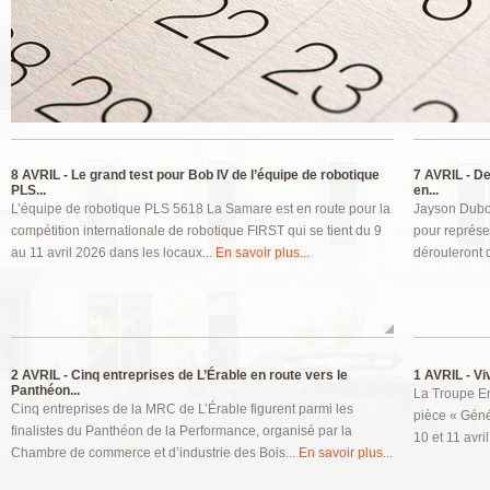
Pages
8 AVRIL -
Le grand test pour Bob IV de l’équipe de robotique
7 AVRIL -
Deu
PLS...
en...
L’équipe de robotique PLS 5618 La Samare est en route pour la
Jayson Duboi
compétition internationale de robotique FIRST qui se tient du 9
pour représe
au 11 avril 2026 dans les locaux...
En savoir plus...
dérouleront 
2 AVRIL -
Cinq entreprises de L’Érable en route vers le
1 AVRIL -
Viv
Panthéon...
La Troupe En
Cinq entreprises de la MRC de L’Érable figurent parmi les
pièce « Génér
finalistes du Panthéon de la Performance, organisé par la
10 et 11 avri
Chambre de commerce et d’industrie des Bois...
En savoir plus...