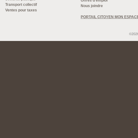
Offres d'emploi
Transport collectif
Nous joindre
Ventes pour taxes
PORTAIL CITOYEN MON ESPAC
©2026