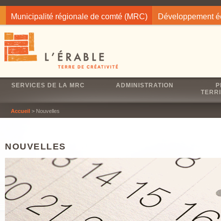
Jump to navigation
Municipalité régionale de comté (MRC)
Développement 
SERVICES DE LA MRC
ADMINISTRATION
P
TERRI
Accueil
> Nouvelles
NOUVELLES