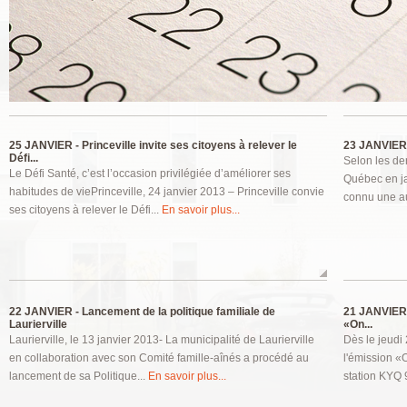
Pages
25 JANVIER -
Princeville invite ses citoyens à relever le
23 JANVIER
Défi...
Selon les der
Le Défi Santé, c’est l’occasion privilégiée d’améliorer ses
Québec en ja
habitudes de viePrinceville, 24 janvier 2013 – Princeville convie
connu une au
ses citoyens à relever le Défi...
En savoir plus...
22 JANVIER -
Lancement de la politique familiale de
21 JANVIER
Laurierville
«On...
Laurierville, le 13 janvier 2013- La municipalité de Laurierville
Dès le jeudi 
en collaboration avec son Comité famille-aînés a procédé au
l'émission «
lancement de sa Politique...
En savoir plus...
station KYQ 9