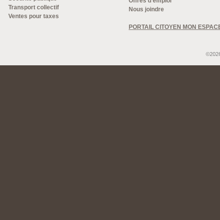
Offres d'emploi
Transport collectif
Nous joindre
Ventes pour taxes
PORTAIL CITOYEN MON ESPAC
©2026