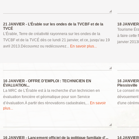
21 JANVIER -
L’Érable sur les ondes de la TVCBF et de la
18 JANVIER
TVCÉ
Tourisme Éra
L’Érable, Terre de créativité rayonnera sur les ondes de la
à faire cette
TVCBF et de la TVCÉ dès ce lundi 21 janvier, et ce, jusqu’au 19
janvier 2013
avril 2013.Découvrez ou redécouvrez...
En savoir plus...
16 JANVIER -
OFFRE D'EMPLOI : TECHNICIEN EN
16 JANVIER
ÉVALUATION...
Plessisville
La MRC de L'Érable est à la recherche d'un technicien en
Le conseil mu
évaluation foncière et géomatique pour son Service
dévouement e
d’évaluation.Ȧ partir des rénovations cadastrales,...
En savoir
d'une cérémon
plus...
16 JANVIER -
Lancement officiel de la politique familiale d'...
14 JANVIER