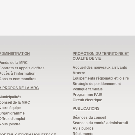
ADMINISTRATION
PROMOTION DU TERRITOIRE ET
QUALITÉ DE VIE
Fonds de la MRC
Accueil des nouveaux arrivants
Contrats et appels d'offres
Arterre
Accès à l'information
Équipements régionaux et loisirs
Dons et commandites
Stratégie de positionnement
À PROPOS DE LA MRC
Politique familiale
Programme PAIR
Municipalités
Circuit électrique
Conseil de la MRC
Notre équipe
PUBLICATIONS
Organigramme
Séances du conseil
Offres d'emploi
Séances du comité administratif
Nous joindre
Avis publics
Règlements