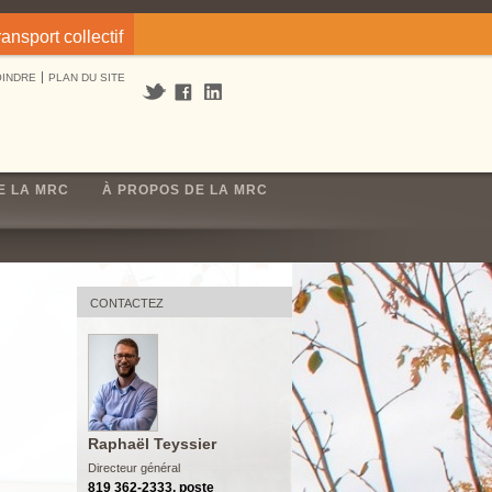
ransport collectif
OINDRE
PLAN DU SITE
E LA MRC
À PROPOS DE LA MRC
CONTACTEZ
Raphaël Teyssier
Directeur général
819 362-2333, poste