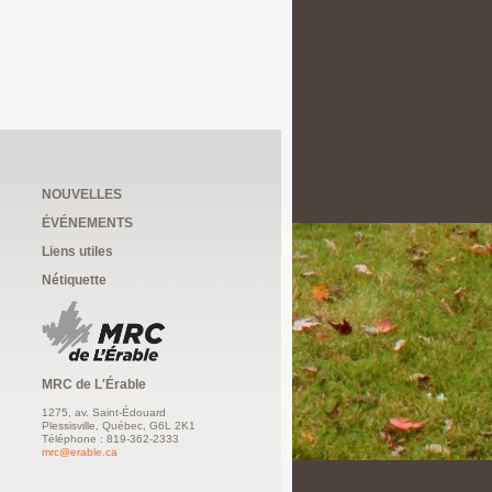
NOUVELLES
ÉVÉNEMENTS
Liens utiles
Nétiquette
MRC de L'Érable
1275, av. Saint-Édouard
Plessisville, Québec, G6L 2K1
Téléphone : 819-362-2333
mrc@erable.ca