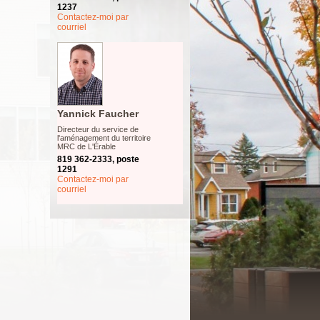
1237
Contactez-moi par
courriel
Yannick Faucher
Directeur du service de
l'aménagement du territoire
MRC de L'Érable
819 362-2333, poste
1291
Contactez-moi par
courriel