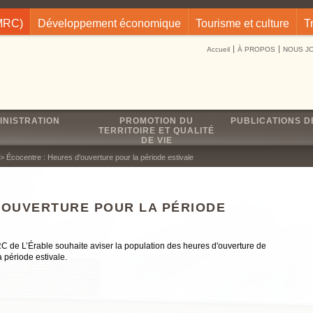
(MRC)
Développement économique
Tourisme et culture
T
Accueil
À PROPOS
NOUS J
INISTRATION
PROMOTION DU
PUBLICATIONS D
TERRITOIRE ET QUALITÉ
DE VIE
> Écocentre : Heures d'ouverture pour la période estivale
'OUVERTURE POUR LA PÉRIODE
C de L’Érable souhaite aviser la population des heures d'ouverture de
 période estivale.