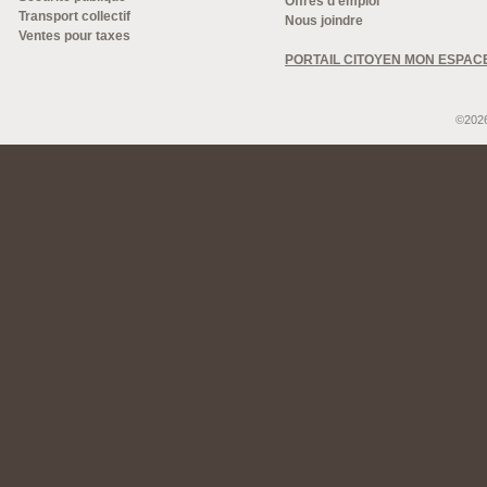
Offres d'emploi
Transport collectif
Nous joindre
Ventes pour taxes
PORTAIL CITOYEN MON ESPAC
©2026