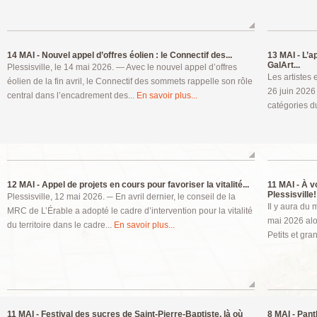
14 MAI -
Nouvel appel d’offres éolien : le Connectif des...
13 MAI -
L’ap
GalArt...
Plessisville, le 14 mai 2026. — Avec le nouvel appel d’offres
Les artistes 
éolien de la fin avril, le Connectif des sommets rappelle son rôle
26 juin 2026
central dans l’encadrement des...
En savoir plus...
catégories d
12 MAI -
Appel de projets en cours pour favoriser la vitalité...
11 MAI -
À vo
Plessisville!
Plessisville, 12 mai 2026. ─ En avril dernier, le conseil de la
Il y aura du
MRC de L’Érable a adopté le cadre d’intervention pour la vitalité
mai 2026 alo
du territoire dans le cadre...
En savoir plus...
Petits et gra
11 MAI -
Festival des sucres de Saint-Pierre-Baptiste, là où
8 MAI -
Panth