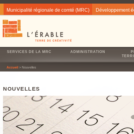
Jump to navigation
Municipalité régionale de comté (MRC)
Développement 
SERVICES DE LA MRC
ADMINISTRATION
P
TERRI
Accueil
> Nouvelles
NOUVELLES