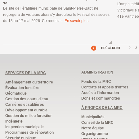
se...
L’amphithéât
Le site de l’érablière municipale de Saint-Pierre-Baptiste
Victoriaville
regorgera de visiteurs alors s’y déroulera le Festival des sucres
41e Panthéon
du 13 au 17 mai 2026. Ce rendez-...
En savoir plus...
2
3
PRÉCÉDENT
ADMINISTRATION
SERVICES DE LA MRC
Fonds de la MRC
Aménagement du territoire
Contrats et appels d'offres
Évaluation foncière
Accès à l'information
Géomatique
Dons et commandites
Gestion des cours d'eau
Carrières et sablières
À PROPOS DE LA MRC
Développement durable
Gestion du milieu forestier
Municipalités
Ingénierie
Conseil de la MRC
Inspection municipale
Notre équipe
Programmes de rénovation
Organigramme
Sécurité publique