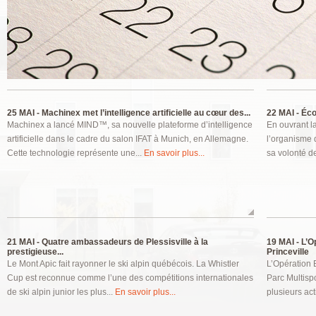
Pages
25 MAI -
Machinex met l’intelligence artificielle au cœur des...
22 MAI -
Écon
Machinex a lancé MIND™, sa nouvelle plateforme d’intelligence
En ouvrant l
artificielle dans le cadre du salon IFAT à Munich, en Allemagne.
l’organisme 
Cette technologie représente une...
En savoir plus...
sa volonté de
21 MAI -
Quatre ambassadeurs de Plessisville à la
19 MAI -
L’Op
prestigieuse...
Princeville
Le Mont Apic fait rayonner le ski alpin québécois. La Whistler
L’Opération 
Cup est reconnue comme l’une des compétitions internationales
Parc Multispo
de ski alpin junior les plus...
En savoir plus...
plusieurs act