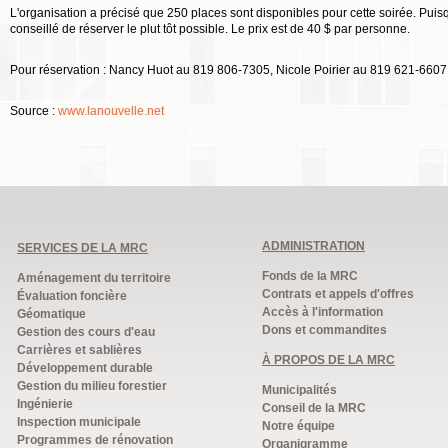
L'organisation a précisé que 250 places sont disponibles pour cette soirée. Puisqu
conseillé de réserver le plut tôt possible. Le prix est de 40 $ par personne.
Pour réservation : Nancy Huot au 819 806-7305, Nicole Poirier au 819 621-6607
Source :
www.lanouvelle.net
ADMINISTRATION
SERVICES DE LA MRC
Fonds de la MRC
Aménagement du territoire
Contrats et appels d'offres
Évaluation foncière
Accès à l'information
Géomatique
Dons et commandites
Gestion des cours d'eau
Carrières et sablières
À PROPOS DE LA MRC
Développement durable
Gestion du milieu forestier
Municipalités
Ingénierie
Conseil de la MRC
Inspection municipale
Notre équipe
Programmes de rénovation
Organigramme