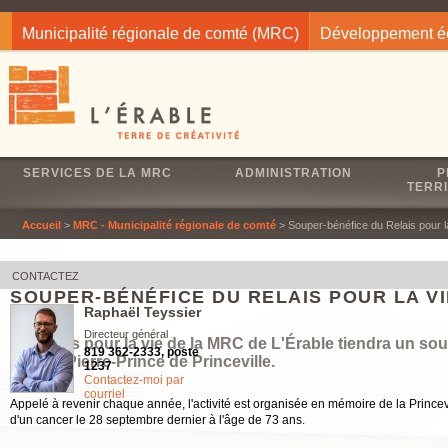
Jump to navigation
Municipalité régionale de comté (MRC)
Développement 
SERVICES DE LA MRC
ADMINISTRATION
P
TERRI
Accueil
>
MRC - Municipalité régionale de comté
> Souper-bénéfice du Relais pour l
CONTACTEZ
SOUPER-BÉNÉFICE DU RELAIS POUR LA VI
Raphaël Teyssier
Directeur général
Le Relais pour la vie de la MRC de L'Érable tiendra un soup
819 362-2333, poste
la salle Pierre-Prince de Princeville.
1237
Contactez-moi par
courriel
Appelé à revenir chaque année, l'activité est organisée en mémoire de la Princev
d'un cancer le 28 septembre dernier à l'âge de 73 ans.