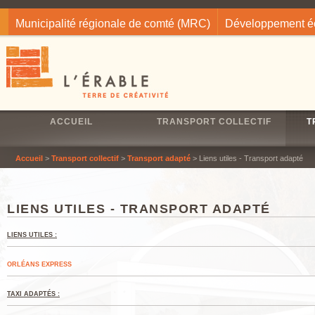
Jump to navigation
Municipalité régionale de comté (MRC)
Développement 
ACCUEIL
TRANSPORT COLLECTIF
T
Accueil
>
Transport collectif
>
Transport adapté
> Liens utiles - Transport adapté
LIENS UTILES - TRANSPORT ADAPTÉ
LIENS UTILES :
ORLÉANS EXPRESS
TAXI ADAPTÉS :