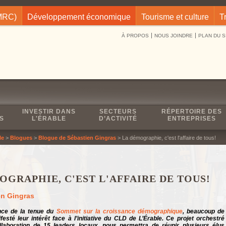
(MRC)
Développement économique
Tourisme et culture
T
À PROPOS
NOUS JOINDRE
PLAN DU S
INVESTIR DANS
SECTEURS
RÉPERTOIRE DES
S
L'ÉRABLE
D’ACTIVITÉ
ENTREPRISES
le
>
Blogues
>
Blogue de Sébastien Gingras
> La démographie, c'est l'affaire de tous!
OGRAPHIE, C'EST L'AFFAIRE DE TOUS!
en Gingras
nce de la tenue du
Sommet sur la croissance démographique
, beaucoup de
esté leur intérêt face à l’initiative du CLD de L’Érable. Ce projet orchestré
llaboration de 15 leaders locaux, nous permettra de réunir plusieurs élus