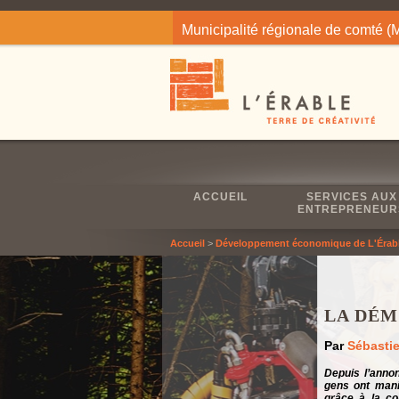
Jump to navigation
Municipalité régionale de comté 
ACCUEIL
SERVICES AUX
ENTREPRENEUR
Accueil
>
Développement économique de L'Érab
LA DÉM
Par
Sébasti
Depuis l’anno
gens ont manif
grâce à la co