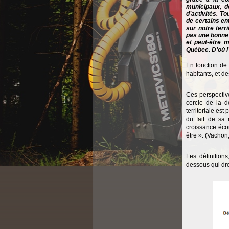
municipaux, d
d’activités. To
de certains e
sur notre terr
pas une bonne 
et peut-être m
Québec. D’où l
En fonction de
habitants, et d
Ces perspectiv
cercle de la dé
territoriale es
du fait de sa 
croissance éco
être ». (Vachon
Les définition
dessous qui dres