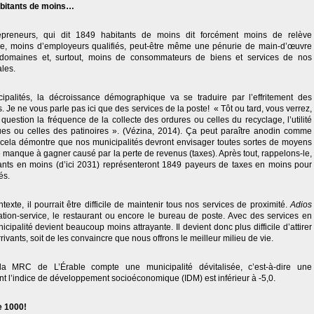
abitants de moins…
epreneurs, qui dit 1849 habitants de moins dit forcément moins de relève
le, moins d’employeurs qualifiés, peut-être même une pénurie de main-d’œuvre
 domaines et, surtout, moins de consommateurs de biens et services de nos
ales.
ipalités, la décroissance démographique va se traduire par l’effritement des
s. Je ne vous parle pas ici que des services de la poste! « Tôt ou tard, vous verrez,
question la fréquence de la collecte des ordures ou celles du recyclage, l’utilité
ues ou celles des patinoires ». (Vézina, 2014). Ça peut paraître anodin comme
cela démontre que nos municipalités devront envisager toutes sortes de moyens
 manque à gagner causé par la perte de revenus (taxes). Après tout, rappelons-le,
ants en moins (d’ici 2031) représenteront 1849 payeurs de taxes en moins pour
és.
texte, il pourrait être difficile de maintenir tous nos services de proximité.
Adios
station-service, le restaurant ou encore le bureau de poste. Avec des services en
cipalité devient beaucoup moins attrayante. Il devient donc plus difficile d’attirer
ivants, soit de les convaincre que nous offrons le meilleur milieu de vie.
 la MRC de L’Érable compte une municipalité dévitalisée, c’est-à-dire une
nt l’indice de développement socioéconomique (IDM) est inférieur à -5,0.
e 1000!