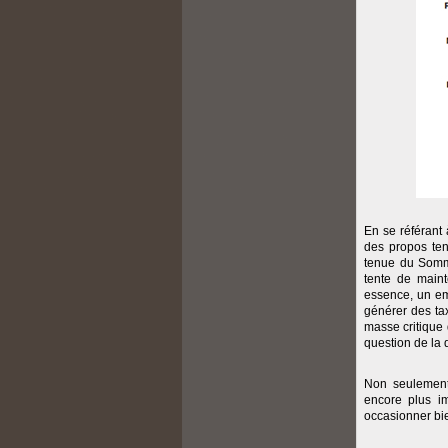
En se référant
des propos te
tenue du Sommet
tente de main
essence, un em
générer des ta
masse critique 
question de la 
Non seulement
encore plus im
occasionner bi