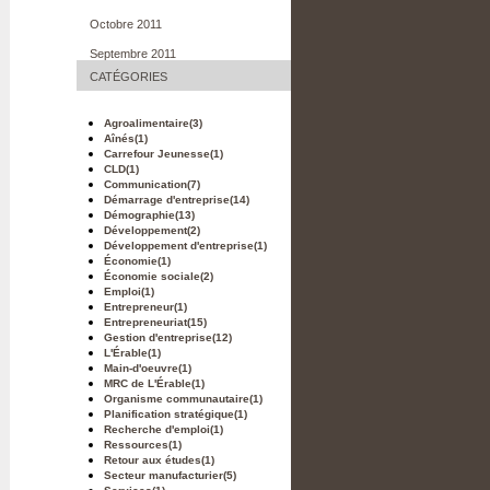
Octobre 2011
Septembre 2011
CATÉGORIES
Agroalimentaire
(3)
Aînés
(1)
Carrefour Jeunesse
(1)
CLD
(1)
Communication
(7)
Démarrage d'entreprise
(14)
Démographie
(13)
Développement
(2)
Développement d'entreprise
(1)
Économie
(1)
Économie sociale
(2)
Emploi
(1)
Entrepreneur
(1)
Entrepreneuriat
(15)
Gestion d'entreprise
(12)
L'Érable
(1)
Main-d'oeuvre
(1)
MRC de L'Érable
(1)
Organisme communautaire
(1)
Planification stratégique
(1)
Recherche d'emploi
(1)
Ressources
(1)
Retour aux études
(1)
Secteur manufacturier
(5)