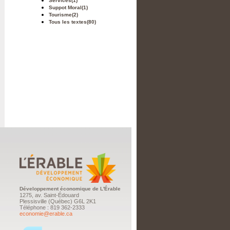
Services
(1)
Suppot Moral
(1)
Tourisme
(2)
Tous les textes
(80)
Développement économique de L'Érable
1275, av. Saint-Édouard
Plessisville (Québec) G6L 2K1
Téléphone : 819 362-2333
economie@erable.ca