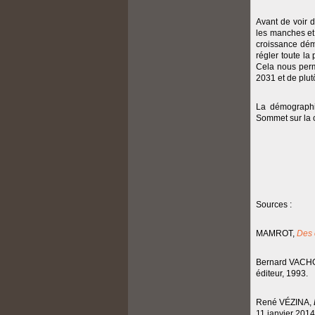
Avant de voir d
les manches et 
croissance dém
régler toute la
Cela nous perm
2031 et de plutô
La démographie
Sommet sur la 
Sources :
MAMROT,
Des 
Bernard VACH
éditeur, 1993.
René VÉZINA,
11 janvier 2014