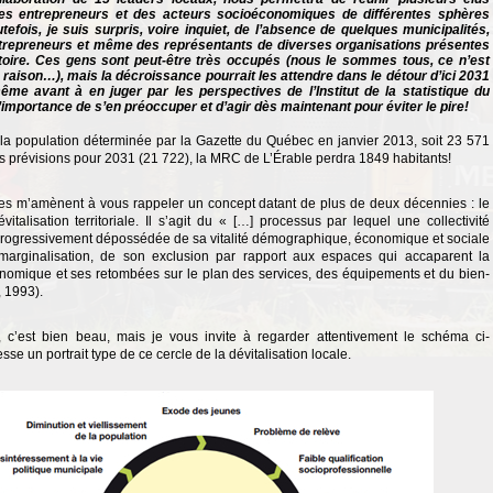
es entrepreneurs et des acteurs socioéconomiques de différentes sphères
utefois, je suis surpris, voire inquiet, de l’absence de quelques municipalités,
ntrepreneurs et même des représentants de diverses organisations présentes
itoire. Ces gens sont peut-être très occupés (nous le sommes tous, ce n’est
raison…), mais la décroissance pourrait les attendre dans le détour d’ici 2031
ême avant à en juger par les perspectives de l’Institut de la statistique du
’importance de s’en préoccuper et d’agir dès maintenant pour éviter le pire!
 la population déterminée par la Gazette du Québec en janvier 2013, soit 23 571
es prévisions pour 2031 (21 722), la MRC de L’Érable perdra 1849 habitants!
es m’amènent à vous rappeler un concept datant de plus de deux décennies : le
vitalisation territoriale. Il s’agit du « […] processus par lequel une collectivité
t progressivement dépossédée de sa vitalité démographique, économique et sociale
marginalisation, de son exclusion par rapport aux espaces qui accaparent la
nomique et ses retombées sur le plan des services, des équipements et du bien-
, 1993).
s, c’est bien beau, mais je vous invite à regarder attentivement le schéma ci-
se un portrait type de ce cercle de la dévitalisation locale.