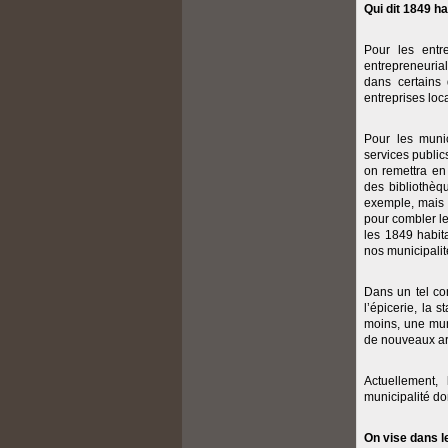
Qui dit 1849 h
Pour les entr
entrepreneuria
dans certains
entreprises loc
Pour les munic
services public
on remettra en 
des bibliothèq
exemple, mais 
pour combler le
les 1849 habit
nos municipalit
Dans un tel con
l’épicerie, la 
moins, une muni
de nouveaux arr
Actuellement,
municipalité do
On vise dans l