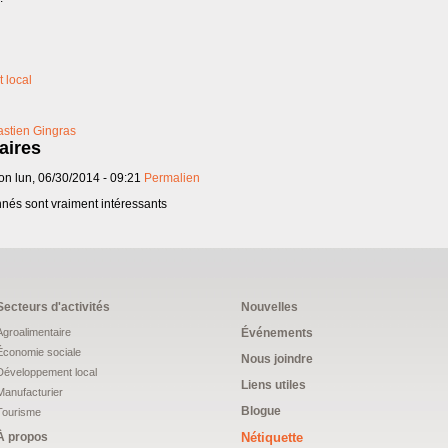
 local
stien Gingras
ires
 on
lun, 06/30/2014 - 09:21
Permalien
nnés sont vraiment intéressants
Secteurs d'activités
Nouvelles
Agroalimentaire
Événements
Économie sociale
Nous joindre
Développement local
Liens utiles
Manufacturier
Blogue
Tourisme
À propos
Nétiquette