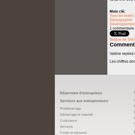
Mots clé:
Tous les textes
Démographie
Développement
1 commentaire
Blogue de Séba
Commenta
Valérie
replied
Les chiffres do
Répertoire d'entreprises
Services aux entrepreneurs
Prédémarrage
Démarrage et maturité
Croissance
Services
Fonds et mesures