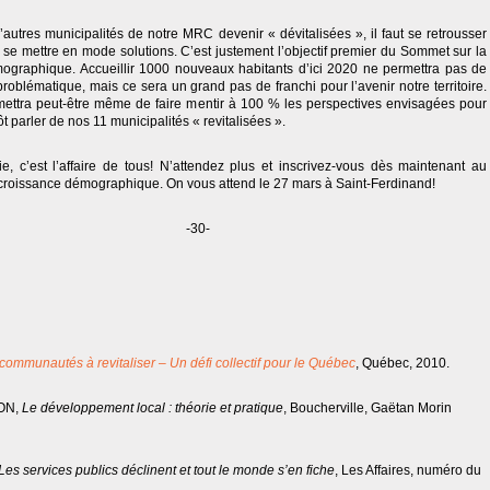
’autres municipalités de notre MRC devenir « dévitalisées », il faut se retrousser
se mettre en mode solutions. C’est justement l’objectif premier du Sommet sur la
ographique. Accueillir 1000 nouveaux habitants d’ici 2020 ne permettra pas de
 problématique, mais ce sera un grand pas de franchi pour l’avenir notre territoire.
ettra peut-être même de faire mentir à 100 % les perspectives envisagées pour
t parler de nos 11 municipalités « revitalisées ».
, c’est l’affaire de tous! N’attendez plus et inscrivez-vous dès maintenant au
croissance démographique. On vous attend le 27 mars à Saint-Ferdinand!
-30-
communautés à revitaliser – Un défi collectif pour le Québec
, Québec, 2010.
ON,
Le développement local : théorie et pratique
, Boucherville, Gaëtan Morin
Les services publics déclinent et tout le monde s’en fiche
, Les Affaires, numéro du
.