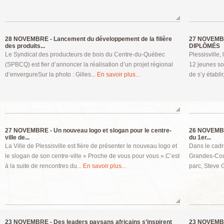
28 NOVEMBRE -
Lancement du développement de la filière
27 NOVEMB
des produits...
DIPLÔMÉS
Le Syndicat des producteurs de bois du Centre-du-Québec
Plessisville
(SPBCQ) est fier d’annoncer la réalisation d’un projet régional
12 jeunes so
d’envergureSur la photo : Gilles...
En savoir plus...
de s’y établir
27 NOVEMBRE -
Un nouveau logo et slogan pour le centre-
26 NOVEMB
ville de...
du 1er...
La Ville de Plessisville est fière de présenter le nouveau logo et
Dans le cadr
le slogan de son centre-ville « Proche de vous pour vous ».C’est
Grandes-Cou
à la suite de rencontres du...
En savoir plus...
parc, Steve G
23 NOVEMBRE -
Des leaders paysans africains s’inspirent
23 NOVEMB