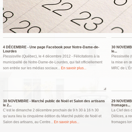
Pages
4 DÉCEMBRE -
Une page Facebook pour Notre-Dame-de-
30 NOVEMB
Lourdes
le...
Plessisville (Québec), le 4 décembre 2012 - Félicitations à la
Plessisville
municipalité de Notre-Dame-de-Lourdes, qui fait officiellement
la mise en œ
son entrée sur les médias sociaux...
En savoir plus...
MRC de L’Éra
30 NOVEMBRE -
Marché public de Noël et Salon des artisans
29 NOVEMB
le 2...
fromages...
C’est le dimanche 2 décembre prochain de 9 h 30 à 16 h 30
La Clef des 
qu’aura lieu la cinquième édition du Marché public de Noël et
Délices, a r
Salon des artisans, au Centre...
En savoir plus...
fromages lors