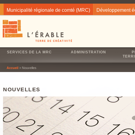
Jump to navigation
Municipalité régionale de comté (MRC)
Développement 
SERVICES DE LA MRC
ADMINISTRATION
P
TERRI
Accueil
> Nouvelles
NOUVELLES