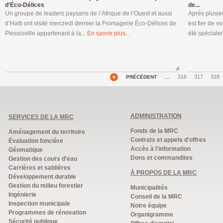
d’Éco-Délices
de...
Un groupe de leaders paysans de l’Afrique de l’Ouest et aussi
Après plusie
d’Haïti ont visité mercredi dernier la Fromagerie Éco-Délices de
est fier de v
Plessisville appartenant à la...
En savoir plus...
été spécialem
…
316
317
318
PRÉCÉDENT
ADMINISTRATION
SERVICES DE LA MRC
Fonds de la MRC
Aménagement du territoire
Contrats et appels d'offres
Évaluation foncière
Accès à l'information
Géomatique
Dons et commandites
Gestion des cours d'eau
Carrières et sablières
À PROPOS DE LA MRC
Développement durable
Gestion du milieu forestier
Municipalités
Ingénierie
Conseil de la MRC
Inspection municipale
Notre équipe
Programmes de rénovation
Organigramme
Sécurité publique