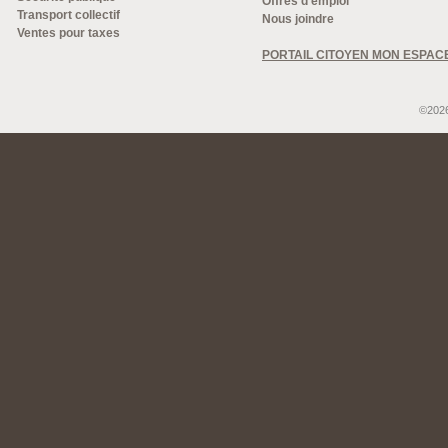
Offres d'emploi
Transport collectif
Nous joindre
Ventes pour taxes
PORTAIL CITOYEN MON ESPAC
©2026