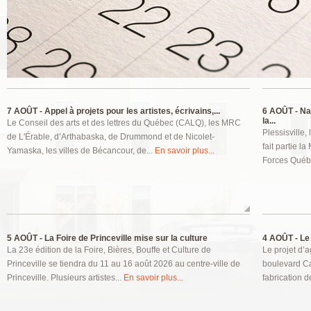
Pages
7 AOÛT -
Appel à projets pour les artistes, écrivains,...
6 AOÛT -
Nat
la...
Le Conseil des arts et des lettres du Québec (CALQ), les MRC
Plessisville,
de L'Érable, d’Arthabaska, de Drummond et de Nicolet-
fait partie l
Yamaska, les villes de Bécancour, de...
En savoir plus...
Forces Québ
5 AOÛT -
La Foire de Princeville mise sur la culture
4 AOÛT -
Le 
La 23e édition de la Foire, Bières, Bouffe et Culture de
Le projet d’a
Princeville se tiendra du 11 au 16 août 2026 au centre-ville de
boulevard Ca
Princeville. Plusieurs artistes...
En savoir plus...
fabrication de