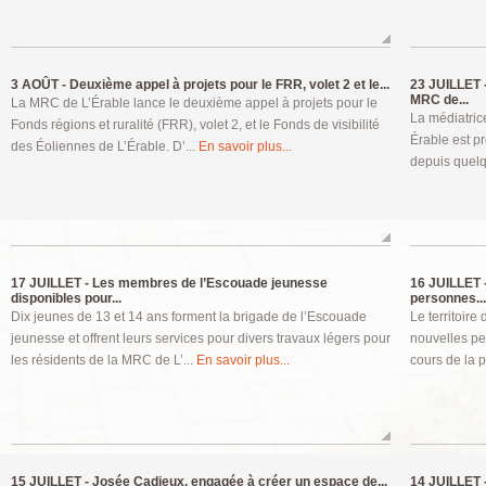
3 AOÛT -
Deuxième appel à projets pour le FRR, volet 2 et le...
23 JUILLET 
MRC de...
La MRC de L’Érable lance le deuxième appel à projets pour le
La médiatric
Fonds régions et ruralité (FRR), volet 2, et le Fonds de visibilité
Érable est pr
des Éoliennes de L’Érable. D’...
En savoir plus...
depuis quelq
17 JUILLET -
Les membres de l’Escouade jeunesse
16 JUILLET 
disponibles pour...
personnes...
Dix jeunes de 13 et 14 ans forment la brigade de l’Escouade
Le territoir
jeunesse et offrent leurs services pour divers travaux légers pour
nouvelles p
les résidents de la MRC de L’...
En savoir plus...
cours de la 
15 JUILLET -
Josée Cadieux, engagée à créer un espace de...
14 JUILLET 