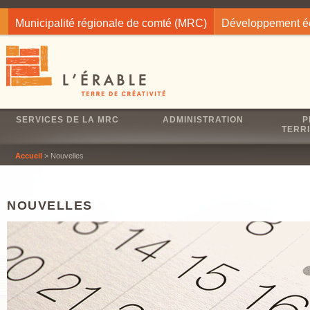
Jump to navigation
Municipalité régionale de comté (MRC)
Développement 
SERVICES DE LA MRC
ADMINISTRATION
P
TERRI
Accueil
> Nouvelles
NOUVELLES