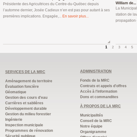
William de...
Présidente des Agricultrices du Centre-du-Québec depuis
La Municipal
l’automne dernier, Josée Cadieux n’en est pas pour autant à ses
station de la
premières implications. Engagée,...
En savoir plus...
propagation 
1
2
3
4
5
ADMINISTRATION
SERVICES DE LA MRC
Fonds de la MRC
Aménagement du territoire
Contrats et appels d'offres
Évaluation foncière
Accès à l'information
Géomatique
Dons et commandites
Gestion des cours d'eau
Carrières et sablières
À PROPOS DE LA MRC
Développement durable
Gestion du milieu forestier
Municipalités
Ingénierie
Conseil de la MRC
Inspection municipale
Notre équipe
Programmes de rénovation
Organigramme
Sécurité publique