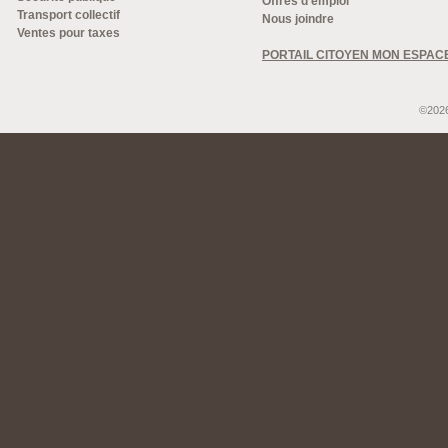
Offres d'emploi
Transport collectif
Nous joindre
Ventes pour taxes
PORTAIL CITOYEN MON ESPAC
©2026