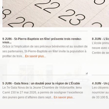
Pages
9 JUIN -
St-Pierre-Baptiste en fête! présente trois rendez-
8 JUIN -
L’éc
vous...
L’école prim
Grâce à l’implication de ses précieux bénévoles et au soutien de
neuve avec d
ses partenaires, St-Pierre-Baptiste en fête! invite la population à
Centre de ser
profiter de trois...
En savoir plus...
5 JUIN -
Gala Nova : un doublé pour la région de L’Érable
4 JUIN -
Un j
Le 7e Gala Nova de la Jeune Chambre de Victoriaville, tenu
Les citoyens 
Carré 150 le 27 mai 2026, a permis de souligner l’excellence
nourricier a
des jeunes gens d’affaires dans sept...
En savoir plus...
de 33 100 $, 