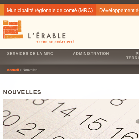
Jump to navigation
Municipalité régionale de comté (MRC)
Développement 
SERVICES DE LA MRC
ADMINISTRATION
P
TERRI
Accueil
> Nouvelles
NOUVELLES