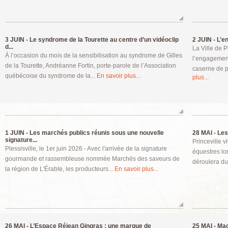
3 JUIN -
Le syndrome de la Tourette au centre d’un vidéoclip
2 JUIN -
L’en
d...
La Ville de P
À l’occasion du mois de la sensibilisation au syndrome de Gilles
l’engagemen
de la Tourette, Andréanne Fortin, porte-parole de l’Association
caserne de po
québécoise du syndrome de la...
En savoir plus...
plus...
1 JUIN -
Les marchés publics réunis sous une nouvelle
28 MAI -
Les 
signature...
Princeville v
Plessisville, le 1er juin 2026 - Avec l'arrivée de la signature
équestres lor
gourmande et rassembleuse nommée Marchés des saveurs de
déroulera du 
la région de L'Érable, les producteurs...
En savoir plus...
26 MAI -
L’Espace Réjean Gingras : une marque de
25 MAI -
Mach