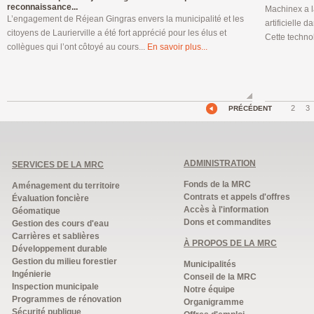
reconnaissance...
Machinex a l
L’engagement de Réjean Gingras envers la municipalité et les
artificielle 
citoyens de Laurierville a été fort apprécié pour les élus et
Cette techno
collègues qui l’ont côtoyé au cours...
En savoir plus...
2
3
PRÉCÉDENT
ADMINISTRATION
SERVICES DE LA MRC
Fonds de la MRC
Aménagement du territoire
Contrats et appels d'offres
Évaluation foncière
Accès à l'information
Géomatique
Dons et commandites
Gestion des cours d'eau
Carrières et sablières
À PROPOS DE LA MRC
Développement durable
Gestion du milieu forestier
Municipalités
Ingénierie
Conseil de la MRC
Inspection municipale
Notre équipe
Programmes de rénovation
Organigramme
Sécurité publique