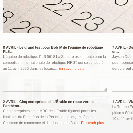
Pages
8 AVRIL -
Le grand test pour Bob IV de l’équipe de robotique
7 AVRIL -
Deu
PLS...
en...
L’équipe de robotique PLS 5618 La Samare est en route pour la
Jayson Duboi
compétition internationale de robotique FIRST qui se tient du 9
pour représe
au 11 avril 2026 dans les locaux...
En savoir plus...
dérouleront 
2 AVRIL -
Cinq entreprises de L’Érable en route vers le
1 AVRIL -
Viv
Panthéon...
La Troupe En
Cinq entreprises de la MRC de L’Érable figurent parmi les
pièce « Génér
finalistes du Panthéon de la Performance, organisé par la
10 et 11 avri
Chambre de commerce et d’industrie des Bois...
En savoir plus...