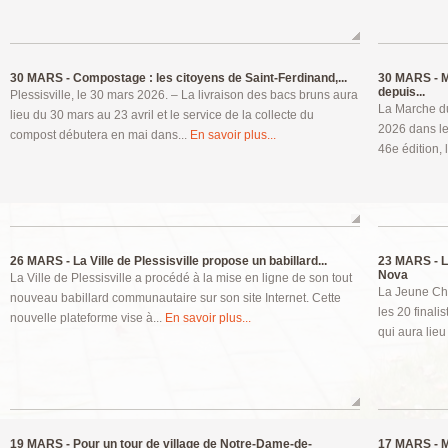
30 MARS -
Compostage : les citoyens de Saint-Ferdinand,...
30 MARS -
M
depuis...
Plessisville, le 30 mars 2026. – La livraison des bacs bruns aura
La Marche du
lieu du 30 mars au 23 avril et le service de la collecte du
2026 dans le
compost débutera en mai dans...
En savoir plus...
46e édition, 
26 MARS -
La Ville de Plessisville propose un babillard...
23 MARS -
L
Nova
La Ville de Plessisville a procédé à la mise en ligne de son tout
La Jeune Cha
nouveau babillard communautaire sur son site Internet. Cette
les 20 finali
nouvelle plateforme vise à...
En savoir plus...
qui aura lieu
19 MARS -
Pour un tour de village de Notre-Dame-de-
17 MARS -
M