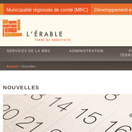
Jump to navigation
Municipalité régionale de comté (MRC)
Développement 
SERVICES DE LA MRC
ADMINISTRATION
P
TERRI
Accueil
> Nouvelles
NOUVELLES