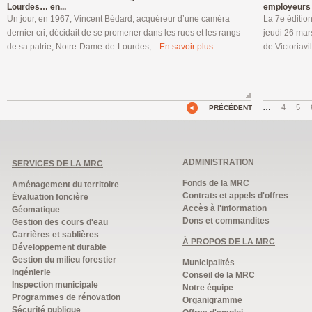
Lourdes… en...
employeurs à
Un jour, en 1967, Vincent Bédard, acquéreur d’une caméra
La 7e éditio
dernier cri, décidait de se promener dans les rues et les rangs
jeudi 26 mar
de sa patrie, Notre-Dame-de-Lourdes,...
En savoir plus...
de Victoriavil
…
4
5
PRÉCÉDENT
ADMINISTRATION
SERVICES DE LA MRC
Fonds de la MRC
Aménagement du territoire
Contrats et appels d'offres
Évaluation foncière
Accès à l'information
Géomatique
Dons et commandites
Gestion des cours d'eau
Carrières et sablières
À PROPOS DE LA MRC
Développement durable
Gestion du milieu forestier
Municipalités
Ingénierie
Conseil de la MRC
Inspection municipale
Notre équipe
Programmes de rénovation
Organigramme
Sécurité publique