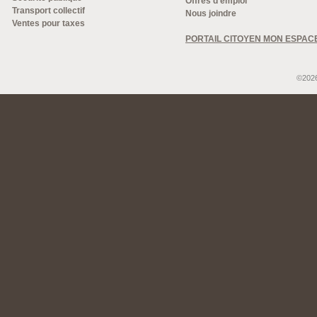
Offres d'emploi
Transport collectif
Nous joindre
Ventes pour taxes
PORTAIL CITOYEN MON ESPAC
©2026