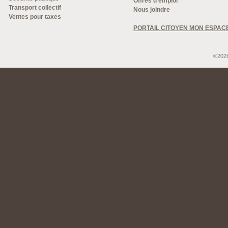
Offres d'emploi
Transport collectif
Nous joindre
Ventes pour taxes
PORTAIL CITOYEN MON ESPAC
©2026