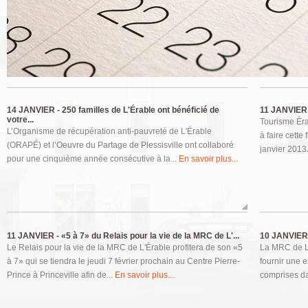
Pages
14 JANVIER -
250 familles de L'Érable ont bénéficié de
11 JANVIER 
votre...
Tourisme Éra
L’Organisme de récupération anti-pauvreté de L'Érable
à faire cette
(ORAPÉ) et l’Oeuvre du Partage de Plessisville ont collaboré
janvier 2013J
pour une cinquième année consécutive à la...
En savoir plus...
11 JANVIER -
«5 à 7» du Relais pour la vie de la MRC de L'...
10 JANVIER
Le Relais pour la vie de la MRC de L'Érable profitera de son «5
La MRC de L’
à 7» qui se tiendra le jeudi 7 février prochain au Centre Pierre-
fournir une 
Prince à Princeville afin de...
En savoir plus...
comprises dan