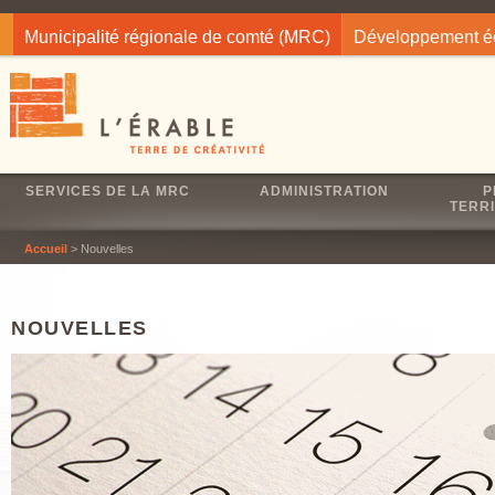
Jump to navigation
Municipalité régionale de comté (MRC)
Développement 
SERVICES DE LA MRC
ADMINISTRATION
P
TERRI
Accueil
> Nouvelles
NOUVELLES