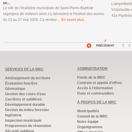
se...
L’amphithéât
Le site de l’érablière municipale de Saint-Pierre-Baptiste
Victoriaville
regorgera de visiteurs alors s’y déroulera le Festival des sucres
41e Panthéon
du 13 au 17 mai 2026. Ce rendez-...
En savoir plus...
2
3
PRÉCÉDENT
ADMINISTRATION
SERVICES DE LA MRC
Fonds de la MRC
Aménagement du territoire
Contrats et appels d'offres
Évaluation foncière
Accès à l'information
Géomatique
Dons et commandites
Gestion des cours d'eau
Carrières et sablières
À PROPOS DE LA MRC
Développement durable
Gestion du milieu forestier
Municipalités
Ingénierie
Conseil de la MRC
Inspection municipale
Notre équipe
Programmes de rénovation
Organigramme
Sécurité publique