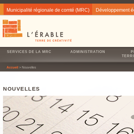
Jump to navigation
Municipalité régionale de comté (MRC)
Développement 
SERVICES DE LA MRC
ADMINISTRATION
P
TERRI
Accueil
> Nouvelles
NOUVELLES