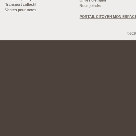
Offres d'emploi
Transport collectif
Nous joindre
Ventes pour taxes
PORTAIL CITOYEN MON ESPAC
©2026