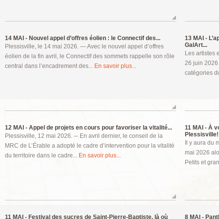
14 MAI -
Nouvel appel d’offres éolien : le Connectif des...
13 MAI -
L’ap
GalArt...
Plessisville, le 14 mai 2026. — Avec le nouvel appel d’offres
Les artistes 
éolien de la fin avril, le Connectif des sommets rappelle son rôle
26 juin 2026
central dans l’encadrement des...
En savoir plus...
catégories d
12 MAI -
Appel de projets en cours pour favoriser la vitalité...
11 MAI -
À vo
Plessisville!
Plessisville, 12 mai 2026. ─ En avril dernier, le conseil de la
Il y aura du
MRC de L’Érable a adopté le cadre d’intervention pour la vitalité
mai 2026 alo
du territoire dans le cadre...
En savoir plus...
Petits et gra
11 MAI -
Festival des sucres de Saint-Pierre-Baptiste, là où
8 MAI -
Panth