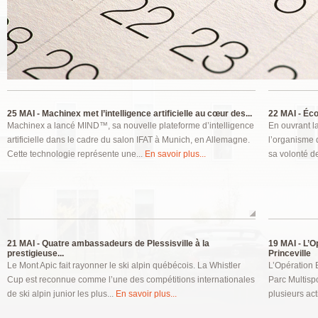
Pages
25 MAI -
Machinex met l’intelligence artificielle au cœur des...
22 MAI -
Écon
Machinex a lancé MIND™, sa nouvelle plateforme d’intelligence
En ouvrant l
artificielle dans le cadre du salon IFAT à Munich, en Allemagne.
l’organisme 
Cette technologie représente une...
En savoir plus...
sa volonté de
21 MAI -
Quatre ambassadeurs de Plessisville à la
19 MAI -
L’Op
prestigieuse...
Princeville
Le Mont Apic fait rayonner le ski alpin québécois. La Whistler
L’Opération 
Cup est reconnue comme l’une des compétitions internationales
Parc Multispo
de ski alpin junior les plus...
En savoir plus...
plusieurs act