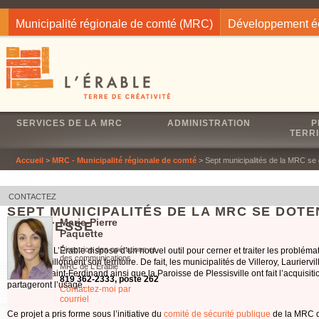
Jump to navigation
Municipalité régionale de comté (MRC)
Développement 
SERVICES DE LA MRC
ADMINISTRATION
P
TERRI
Accueil
>
MRC - Municipalité régionale de comté
> Sept municipalités de la MRC se 
CONTACTEZ
SEPT MUNICIPALITÉS DE LA MRC SE DOT
Marie-Pierre
DE VITESSE
Paquette
Directrice des opérations et
La MRC de L’Érable dispose d’un nouvel outil pour cerner et traiter les problémati
des communications
routes qui sillonnent son territoire. De fait, les municipalités de Villeroy, Laurierv
MRC de L'Érable
d’Halifax, Saint-Ferdinand ainsi que la Paroisse de Plessisville ont fait l’acquisit
819 362-2333, poste 262
partageront l’usage.
Contactez-moi par
courriel
Ce projet a pris forme sous l’initiative du
comité de sécurité publique
de la MRC de