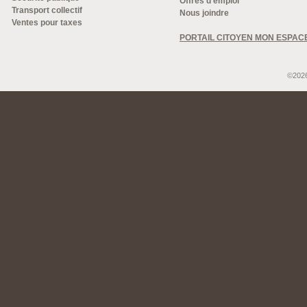
Offres d'emploi
Transport collectif
Nous joindre
Ventes pour taxes
PORTAIL CITOYEN MON ESPAC
©2026