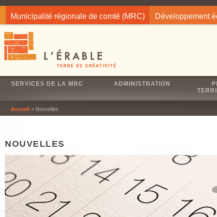
Jump to navigation
Municipalité régionale de comté (MRC)
Développement 
SERVICES DE LA MRC
ADMINISTRATION
P
TERRI
Accueil
> Nouvelles
NOUVELLES