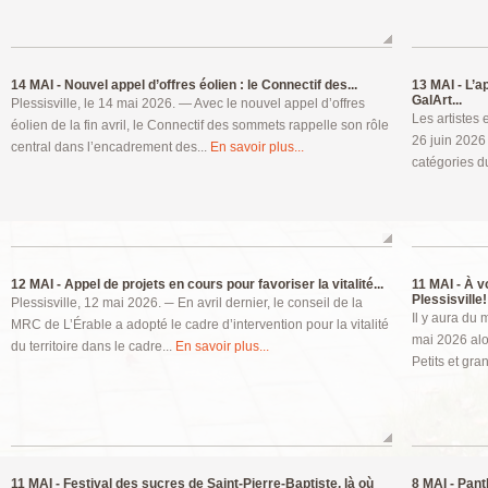
14 MAI -
Nouvel appel d’offres éolien : le Connectif des...
13 MAI -
L’ap
GalArt...
Plessisville, le 14 mai 2026. — Avec le nouvel appel d’offres
Les artistes 
éolien de la fin avril, le Connectif des sommets rappelle son rôle
26 juin 2026
central dans l’encadrement des...
En savoir plus...
catégories d
12 MAI -
Appel de projets en cours pour favoriser la vitalité...
11 MAI -
À vo
Plessisville!
Plessisville, 12 mai 2026. ─ En avril dernier, le conseil de la
Il y aura du
MRC de L’Érable a adopté le cadre d’intervention pour la vitalité
mai 2026 alo
du territoire dans le cadre...
En savoir plus...
Petits et gra
11 MAI -
Festival des sucres de Saint-Pierre-Baptiste, là où
8 MAI -
Panth