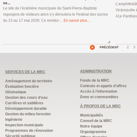
se...
L’amphithéât
Le site de l’érablière municipale de Saint-Pierre-Baptiste
Victoriaville
regorgera de visiteurs alors s’y déroulera le Festival des sucres
41e Panthéon
du 13 au 17 mai 2026. Ce rendez-...
En savoir plus...
2
3
PRÉCÉDENT
ADMINISTRATION
SERVICES DE LA MRC
Fonds de la MRC
Aménagement du territoire
Contrats et appels d'offres
Évaluation foncière
Accès à l'information
Géomatique
Dons et commandites
Gestion des cours d'eau
Carrières et sablières
À PROPOS DE LA MRC
Développement durable
Gestion du milieu forestier
Municipalités
Ingénierie
Conseil de la MRC
Inspection municipale
Notre équipe
Programmes de rénovation
Organigramme
Sécurité publique