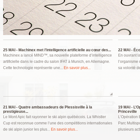
Pages
25 MAI -
Machinex met l’intelligence artificielle au cœur des...
22 MAI -
Écon
Machinex a lancé MIND™, sa nouvelle plateforme d’intelligence
En ouvrant l
artificielle dans le cadre du salon IFAT à Munich, en Allemagne.
l’organisme 
Cette technologie représente une...
En savoir plus...
sa volonté de
21 MAI -
Quatre ambassadeurs de Plessisville à la
19 MAI -
L’Op
prestigieuse...
Princeville
Le Mont Apic fait rayonner le ski alpin québécois. La Whistler
L’Opération 
Cup est reconnue comme l’une des compétitions internationales
Parc Multispo
de ski alpin junior les plus...
En savoir plus...
plusieurs act