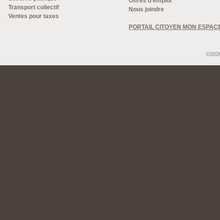
Offres d'emploi
Transport collectif
Nous joindre
Ventes pour taxes
PORTAIL CITOYEN MON ESPAC
©2026