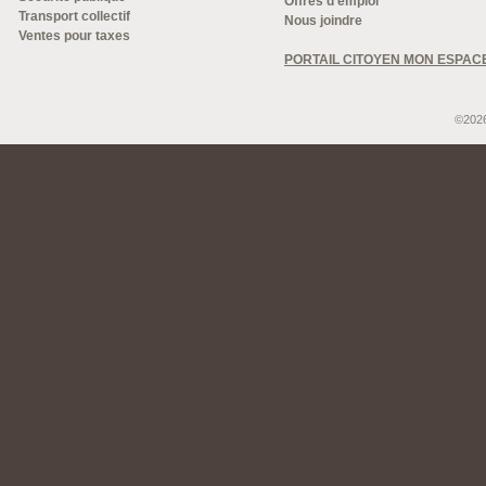
Offres d'emploi
Transport collectif
Nous joindre
Ventes pour taxes
PORTAIL CITOYEN MON ESPAC
©2026