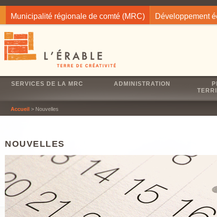
Jump to navigation
Municipalité régionale de comté (MRC)
Développement 
SERVICES DE LA MRC
ADMINISTRATION
P
TERRI
Accueil
> Nouvelles
NOUVELLES