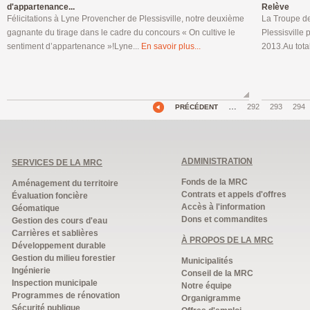
d'appartenance...
Relève
Félicitations à Lyne Provencher de Plessisville, notre deuxième
La Troupe de
gagnante du tirage dans le cadre du concours « On cultive le
Plessisville
sentiment d’appartenance »!Lyne...
En savoir plus...
2013.Au total
…
292
293
294
PRÉCÉDENT
ADMINISTRATION
SERVICES DE LA MRC
Fonds de la MRC
Aménagement du territoire
Contrats et appels d'offres
Évaluation foncière
Accès à l'information
Géomatique
Dons et commandites
Gestion des cours d'eau
Carrières et sablières
À PROPOS DE LA MRC
Développement durable
Gestion du milieu forestier
Municipalités
Ingénierie
Conseil de la MRC
Inspection municipale
Notre équipe
Programmes de rénovation
Organigramme
Sécurité publique