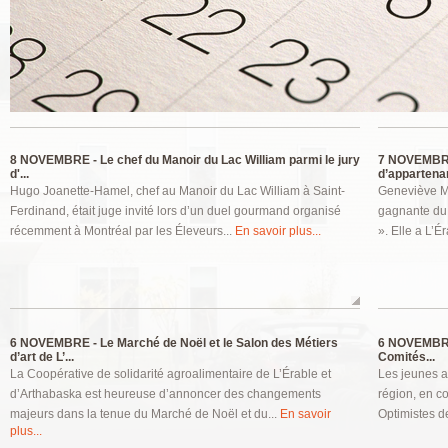
Pages
8 NOVEMBRE -
Le chef du Manoir du Lac William parmi le jury
7 NOVEMBR
d'...
d’appartenan
Hugo Joanette-Hamel, chef au Manoir du Lac William à Saint-
Geneviève Ma
Ferdinand, était juge invité lors d’un duel gourmand organisé
gagnante du 
récemment à Montréal par les Éleveurs...
En savoir plus...
». Elle a L’É
6 NOVEMBRE -
Le Marché de Noël et le Salon des Métiers
6 NOVEMBR
d’art de L’...
Comités...
La Coopérative de solidarité agroalimentaire de L’Érable et
Les jeunes a
d’Arthabaska est heureuse d’annoncer des changements
région, en c
majeurs dans la tenue du Marché de Noël et du...
En savoir
Optimistes de
plus...