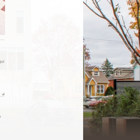
qui
r