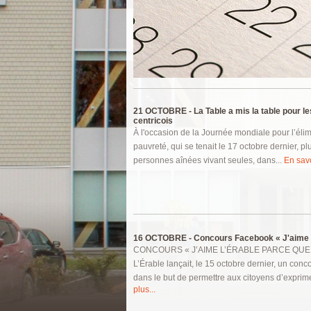
Pages
21 OCTOBRE -
La Table a mis la table pour l
centricois
À l'occasion de la Journée mondiale pour l’élim
pauvreté, qui se tenait le 17 octobre dernier, p
personnes aînées vivant seules, dans...
En savo
16 OCTOBRE -
Concours Facebook « J'aime L
CONCOURS « J’AIME L’ÉRABLE PARCE QUE
L’Érable lançait, le 15 octobre dernier, un con
dans le but de permettre aux citoyens d’exprime
plus...