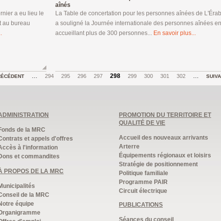
aînés
rnier a eu lieu le
La Table de concertation pour les personnes aînées de L'Érab
et au bureau
a souligné la Journée internationale des personnes aînées e
.
accueillant plus de 300 personnes...
En savoir plus...
…
298
…
294
295
296
297
299
300
301
302
RÉCÉDENT
SUIV
ADMINISTRATION
PROMOTION DU TERRITOIRE ET
QUALITÉ DE VIE
Fonds de la MRC
Accueil des nouveaux arrivants
Contrats et appels d'offres
Arterre
Accès à l'information
Équipements régionaux et loisirs
Dons et commandites
Stratégie de positionnement
À PROPOS DE LA MRC
Politique familiale
Programme PAIR
Municipalités
Circuit électrique
Conseil de la MRC
Notre équipe
PUBLICATIONS
Organigramme
Séances du conseil