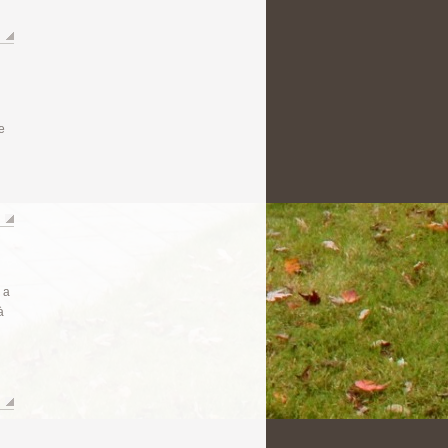
e
 a
à