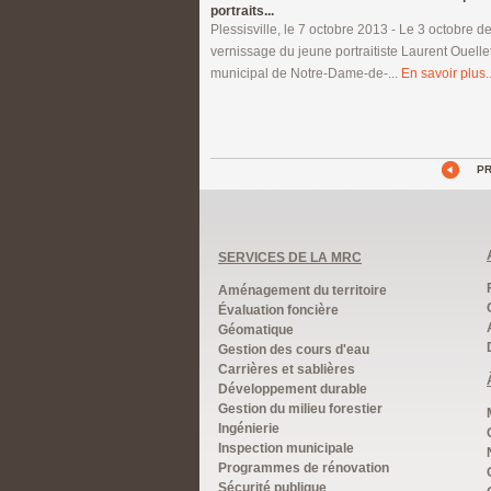
portraits...
Plessisville, le 7 octobre 2013 - Le 3 octobre de
vernissage du jeune portraitiste Laurent Ouell
municipal de Notre-Dame-de-...
En savoir plus..
P
SERVICES DE LA MRC
Aménagement du territoire
Évaluation foncière
Géomatique
Gestion des cours d'eau
Carrières et sablières
Développement durable
Gestion du milieu forestier
Ingénierie
Inspection municipale
Programmes de rénovation
Sécurité publique