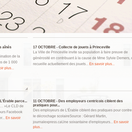
es aînés
17 OCTOBRE -
Collecte de jouets à Princeville
La Ville de Princeville invite sa population à faire preuve de
ination de la
générosité en contribuant à la cause de Mme Sylvie Demers, 
lus de 1 000
recueille actuellement des jouets...
En savoir plus...
ir plus...
'Érable parce...
11 OCTOBRE -
Des employeurs centricois ciblent des
pratiques pour...
… »Le CLD de
Des employeurs de L'Érable ciblent des pratiques pour contre
cours Facebook
le décrochage scolaireSource : Gérard Martin,
r...
En savoir
journalexpress.caUne soixantaine d'employeurs...
En savoir
plus...