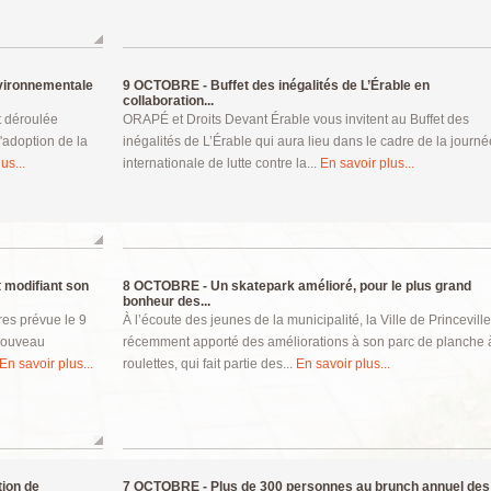
vironnementale
9 OCTOBRE -
Buffet des inégalités de L’Érable en
collaboration...
t déroulée
ORAPÉ et Droits Devant Érable vous invitent au Buffet des
'adoption de la
inégalités de L’Érable qui aura lieu dans le cadre de la journé
us...
internationale de lutte contre la...
En savoir plus...
 modifiant son
8 OCTOBRE -
Un skatepark amélioré, pour le plus grand
bonheur des...
res prévue le 9
À l’écoute des jeunes de la municipalité, la Ville de Princeville
 nouveau
récemment apporté des améliorations à son parc de planche 
En savoir plus...
roulettes, qui fait partie des...
En savoir plus...
tion de
7 OCTOBRE -
Plus de 300 personnes au brunch annuel des