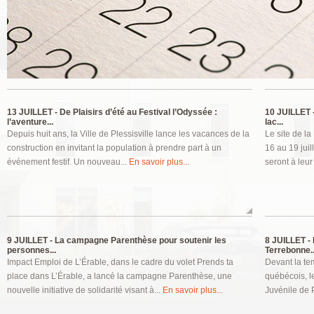
Pages
13 JUILLET -
De Plaisirs d’été au Festival l’Odyssée :
10 JUILLET 
l’aventure...
lac...
Depuis huit ans, la Ville de Plessisville lance les vacances de la
Le site de l
construction en invitant la population à prendre part à un
16 au 19 jui
événement festif. Un nouveau...
En savoir plus...
seront à leur
9 JUILLET -
La campagne Parenthèse pour soutenir les
8 JUILLET -
personnes...
Terrebonne..
Impact Emploi de L’Érable, dans le cadre du volet Prends ta
Devant la te
place dans L’Érable, a lancé la campagne Parenthèse, une
québécois, l
nouvelle initiative de solidarité visant à...
En savoir plus...
Juvénile de P