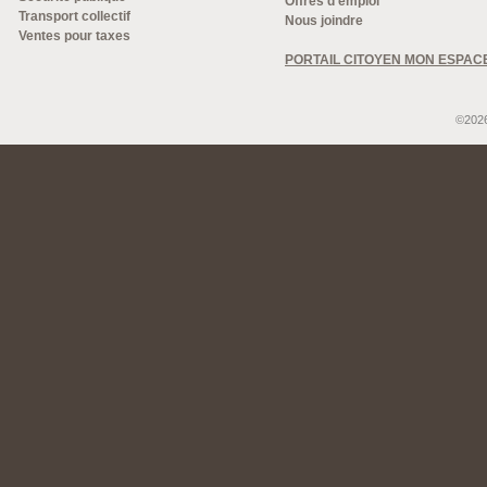
Offres d'emploi
Transport collectif
Nous joindre
Ventes pour taxes
PORTAIL CITOYEN MON ESPAC
©2026