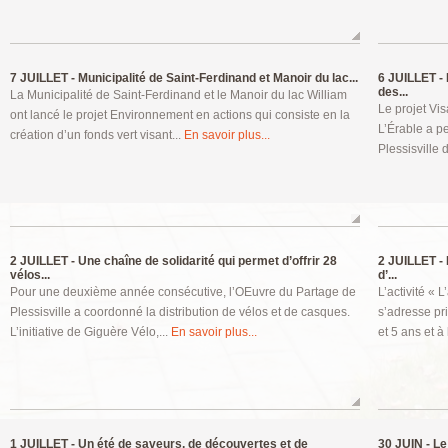
7 JUILLET -
Municipalité de Saint-Ferdinand et Manoir du lac...
6 JUILLET -
des...
La Municipalité de Saint-Ferdinand et le Manoir du lac William
Le projet Vi
ont lancé le projet Environnement en actions qui consiste en la
L’Érable a pe
création d’un fonds vert visant...
En savoir plus...
Plessisville 
2 JUILLET -
Une chaîne de solidarité qui permet d’offrir 28
2 JUILLET -
vélos...
d’...
Pour une deuxième année consécutive, l’OEuvre du Partage de
L’activité « 
Plessisville a coordonné la distribution de vélos et de casques.
s’adresse pri
L’initiative de Giguère Vélo,...
En savoir plus...
et 5 ans et à 
1 JUILLET -
Un été de saveurs, de découvertes et de
30 JUIN -
Le 