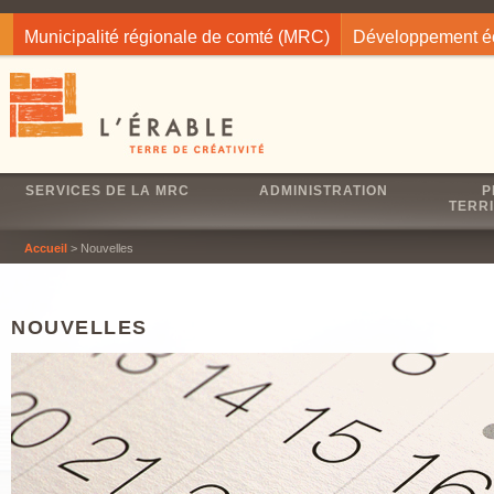
Jump to navigation
Municipalité régionale de comté (MRC)
Développement 
SERVICES DE LA MRC
ADMINISTRATION
P
TERRI
Accueil
> Nouvelles
NOUVELLES