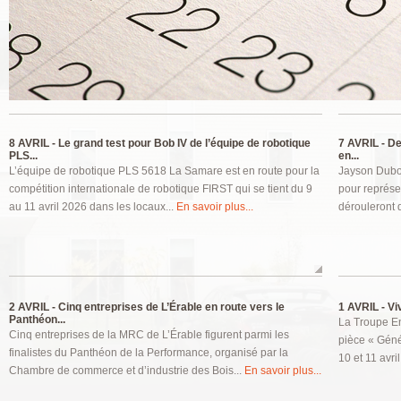
Pages
8 AVRIL -
Le grand test pour Bob IV de l’équipe de robotique
7 AVRIL -
Deu
PLS...
en...
L’équipe de robotique PLS 5618 La Samare est en route pour la
Jayson Duboi
compétition internationale de robotique FIRST qui se tient du 9
pour représe
au 11 avril 2026 dans les locaux...
En savoir plus...
dérouleront 
2 AVRIL -
Cinq entreprises de L’Érable en route vers le
1 AVRIL -
Viv
Panthéon...
La Troupe En
Cinq entreprises de la MRC de L’Érable figurent parmi les
pièce « Génér
finalistes du Panthéon de la Performance, organisé par la
10 et 11 avri
Chambre de commerce et d’industrie des Bois...
En savoir plus...