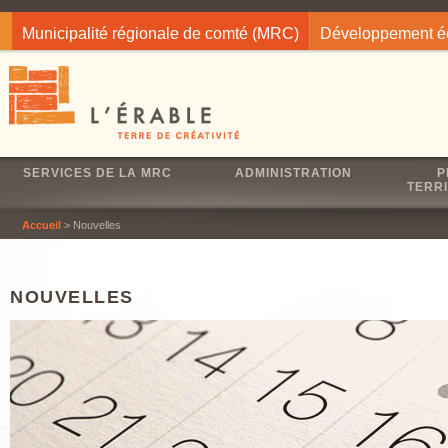
Jump to navigation
Municipalité régionale de comté (MRC)
Développement 
SERVICES DE LA MRC
ADMINISTRATION
P
TERRI
Accueil
> Nouvelles
NOUVELLES