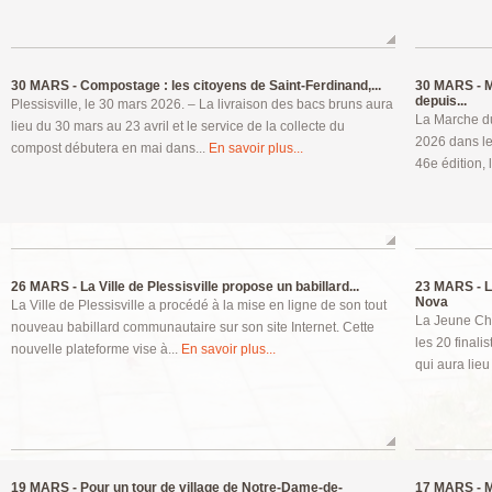
30 MARS -
Compostage : les citoyens de Saint-Ferdinand,...
30 MARS -
M
depuis...
Plessisville, le 30 mars 2026. – La livraison des bacs bruns aura
La Marche du
lieu du 30 mars au 23 avril et le service de la collecte du
2026 dans le
compost débutera en mai dans...
En savoir plus...
46e édition, 
26 MARS -
La Ville de Plessisville propose un babillard...
23 MARS -
L
Nova
La Ville de Plessisville a procédé à la mise en ligne de son tout
La Jeune Cha
nouveau babillard communautaire sur son site Internet. Cette
les 20 finali
nouvelle plateforme vise à...
En savoir plus...
qui aura lieu
19 MARS -
Pour un tour de village de Notre-Dame-de-
17 MARS -
M