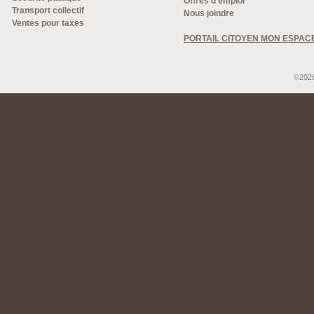
Offres d'emploi
Transport collectif
Nous joindre
Ventes pour taxes
PORTAIL CITOYEN MON ESPAC
©2026