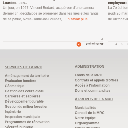
Lourdes… en...
employeurs à
Un jour, en 1967, Vincent Bédard, acquéreur d’une caméra
La 7e éditio
dernier cri, décidait de se promener dans les rues et les rangs
jeudi 26 mar
de sa patrie, Notre-Dame-de-Lourdes,...
En savoir plus...
de Victoriavil
…
4
5
PRÉCÉDENT
ADMINISTRATION
SERVICES DE LA MRC
Fonds de la MRC
Aménagement du territoire
Contrats et appels d'offres
Évaluation foncière
Accès à l'information
Géomatique
Dons et commandites
Gestion des cours d'eau
Carrières et sablières
À PROPOS DE LA MRC
Développement durable
Gestion du milieu forestier
Municipalités
Ingénierie
Conseil de la MRC
Inspection municipale
Notre équipe
Programmes de rénovation
Organigramme
Sécurité publique