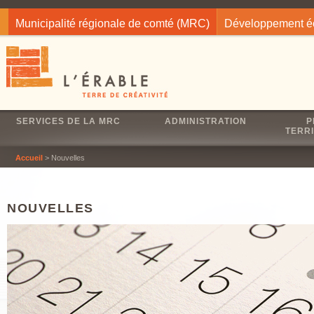
Jump to navigation
Municipalité régionale de comté (MRC)
Développement 
SERVICES DE LA MRC
ADMINISTRATION
P
TERRI
Accueil
> Nouvelles
NOUVELLES