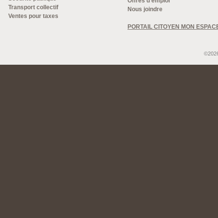
Offres d'emploi
Transport collectif
Nous joindre
Ventes pour taxes
PORTAIL CITOYEN MON ESPAC
©2026