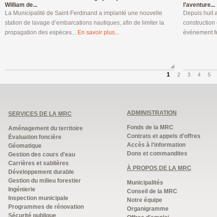
William de...
l’aventure...
La Municipalité de Saint-Ferdinand a implanté une nouvelle
Depuis huit a
station de lavage d’embarcations nautiques, afin de limiter la
construction 
propagation des espèces...
En savoir plus...
événement fe
1
2
3
4
5
ADMINISTRATION
SERVICES DE LA MRC
Fonds de la MRC
Aménagement du territoire
Contrats et appels d'offres
Évaluation foncière
Accès à l'information
Géomatique
Dons et commandites
Gestion des cours d'eau
Carrières et sablières
À PROPOS DE LA MRC
Développement durable
Gestion du milieu forestier
Municipalités
Ingénierie
Conseil de la MRC
Inspection municipale
Notre équipe
Programmes de rénovation
Organigramme
Sécurité publique