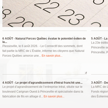
Pages
6 AOÛT -
Natural Forces Québec évalue le potentiel éolien de
5 AOÛT -
La 
la...
La 23e éditio
Plessisville, le 6 août 2026. - Le Connectif des sommets, dont
Princeville s
fait partie la MRC de L’Érable, informe les citoyens que Natural
Princeville. P
Forces Québec amorce une...
En savoir plus...
4 AOÛT -
Le projet d’agrandissement d’Intral franchit une...
3 AOÛT -
Deu
Le projet d’agrandissement de l’entreprise Intral, située sur le
La MRC de L’
boulevard Carignan Ouest à Princeville et spécialisée dans la
Fonds régions
fabrication de fils en alliage d...
En savoir plus...
des Éolienne