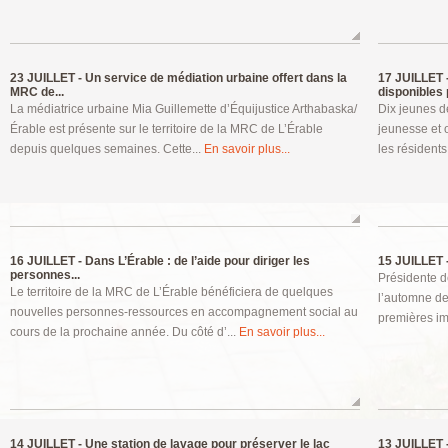
23 JUILLET -
Un service de médiation urbaine offert dans la
17 JUILLET 
MRC de...
disponibles p
La médiatrice urbaine Mia Guillemette d’Équijustice Arthabaska/
Dix jeunes d
Érable est présente sur le territoire de la MRC de L’Érable
jeunesse et o
depuis quelques semaines. Cette...
En savoir plus...
les résidents
16 JUILLET -
Dans L’Érable : de l’aide pour diriger les
15 JUILLET 
personnes...
Présidente d
Le territoire de la MRC de L’Érable bénéficiera de quelques
l’automne de
nouvelles personnes-ressources en accompagnement social au
premières im
cours de la prochaine année. Du côté d’...
En savoir plus...
14 JUILLET -
Une station de lavage pour préserver le lac
13 JUILLET 