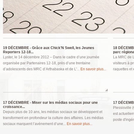
Pages
19 DÉCEMBRE -
Grâce aux Chick’N Swell, les Jeunes
18 DÉCEMB
Reporters 12-18...
parc régional
Lyster, le 14 décembre 2012 – Dans le cadre d’une journée
La MRC de L’É
organisée par Partenaires 12-18, près d’une trentaine
visiteurs à p
d’adolescents des MRC d’Arthabaska et de L'...
En savoir plus...
raquettes et
17 DÉCEMBRE -
Miser sur les médias sociaux pour une
17 DÉCEMB
croissance...
Plessisville
Depuis plus de 10 ans, les médias sociaux se développent et
est actuelle
transforment en profondeur la culture des affaires. Les médias
poste d'ingén
sociaux marquent l’avènement d’une...
En savoir plus...