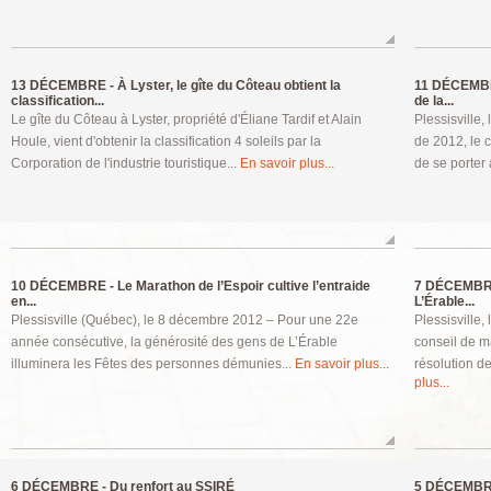
13 DÉCEMBRE -
À Lyster, le gîte du Côteau obtient la
11 DÉCEMB
classification...
de la...
Le gîte du Côteau à Lyster, propriété d'Éliane Tardif et Alain
Plessisville
Houle, vient d'obtenir la classification 4 soleils par la
de 2012, le 
Corporation de l'industrie touristique...
En savoir plus...
de se porter 
10 DÉCEMBRE -
Le Marathon de l’Espoir cultive l’entraide
7 DÉCEMBR
en...
L’Érable...
Plessisville (Québec), le 8 décembre 2012 – Pour une 22e
Plessisville,
année consécutive, la générosité des gens de L’Érable
conseil de m
illuminera les Fêtes des personnes démunies...
En savoir plus...
résolution d
plus...
6 DÉCEMBRE -
Du renfort au SSIRÉ
5 DÉCEMBR