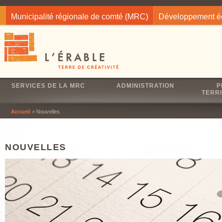
Jump to navigation
Municipalité régionale de comté (MRC)
Développement 
SERVICES DE LA MRC
ADMINISTRATION
P
TERRI
Accueil
> Nouvelles
NOUVELLES