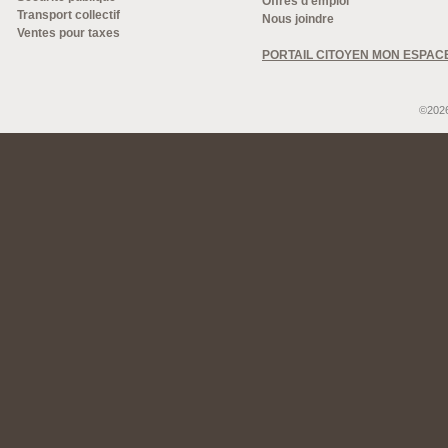
Offres d'emploi
Transport collectif
Nous joindre
Ventes pour taxes
PORTAIL CITOYEN MON ESPAC
©2026