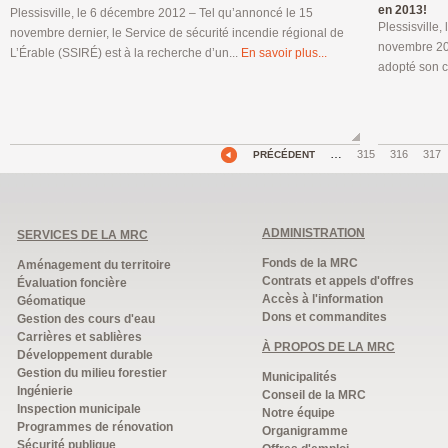
en 2013!
Plessisville, le 6 décembre 2012 – Tel qu’annoncé le 15
Plessisville
novembre dernier, le Service de sécurité incendie régional de
novembre 201
L’Érable (SSIRÉ) est à la recherche d’un...
En savoir plus...
adopté son c
…
315
316
317
PRÉCÉDENT
ADMINISTRATION
SERVICES DE LA MRC
Fonds de la MRC
Aménagement du territoire
Contrats et appels d'offres
Évaluation foncière
Accès à l'information
Géomatique
Dons et commandites
Gestion des cours d'eau
Carrières et sablières
À PROPOS DE LA MRC
Développement durable
Gestion du milieu forestier
Municipalités
Ingénierie
Conseil de la MRC
Inspection municipale
Notre équipe
Programmes de rénovation
Organigramme
Sécurité publique