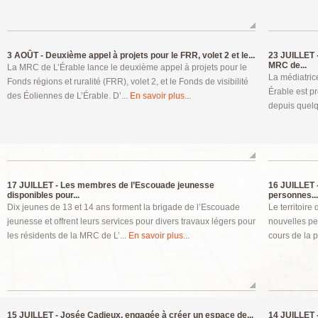
3 AOÛT -
Deuxième appel à projets pour le FRR, volet 2 et le...
23 JUILLET 
MRC de...
La MRC de L’Érable lance le deuxième appel à projets pour le
La médiatric
Fonds régions et ruralité (FRR), volet 2, et le Fonds de visibilité
Érable est pr
des Éoliennes de L’Érable. D’...
En savoir plus...
depuis quelq
17 JUILLET -
Les membres de l’Escouade jeunesse
16 JUILLET 
disponibles pour...
personnes...
Dix jeunes de 13 et 14 ans forment la brigade de l’Escouade
Le territoir
jeunesse et offrent leurs services pour divers travaux légers pour
nouvelles p
les résidents de la MRC de L’...
En savoir plus...
cours de la 
15 JUILLET -
Josée Cadieux, engagée à créer un espace de...
14 JUILLET 