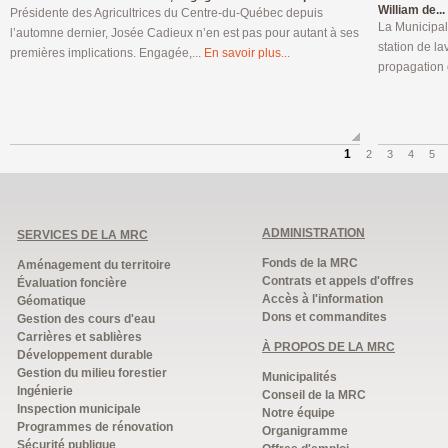
William de...
Présidente des Agricultrices du Centre-du-Québec depuis
La Municipal
l’automne dernier, Josée Cadieux n’en est pas pour autant à ses
station de la
premières implications. Engagée,...
En savoir plus...
propagation 
1
2
3
4
5
ADMINISTRATION
SERVICES DE LA MRC
Fonds de la MRC
Aménagement du territoire
Contrats et appels d'offres
Évaluation foncière
Accès à l'information
Géomatique
Dons et commandites
Gestion des cours d'eau
Carrières et sablières
À PROPOS DE LA MRC
Développement durable
Gestion du milieu forestier
Municipalités
Ingénierie
Conseil de la MRC
Inspection municipale
Notre équipe
Programmes de rénovation
Organigramme
Sécurité publique