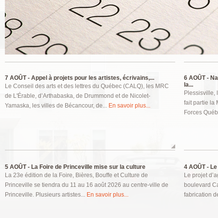
Pages
7 AOÛT -
Appel à projets pour les artistes, écrivains,...
6 AOÛT -
Nat
la...
Le Conseil des arts et des lettres du Québec (CALQ), les MRC
Plessisville,
de L'Érable, d’Arthabaska, de Drummond et de Nicolet-
fait partie l
Yamaska, les villes de Bécancour, de...
En savoir plus...
Forces Québ
5 AOÛT -
La Foire de Princeville mise sur la culture
4 AOÛT -
Le 
La 23e édition de la Foire, Bières, Bouffe et Culture de
Le projet d’a
Princeville se tiendra du 11 au 16 août 2026 au centre-ville de
boulevard Ca
Princeville. Plusieurs artistes...
En savoir plus...
fabrication de