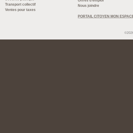
Offres d'emploi
Transport collectif
Nous joindre
Ventes pour taxes
PORTAIL CITOYEN MON ESPAC
©2026