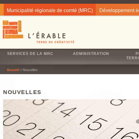
Jump to navigation
Municipalité régionale de comté (MRC)
Développement 
SERVICES DE LA MRC
ADMINISTRATION
P
TERRI
Accueil
> Nouvelles
NOUVELLES