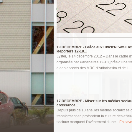
Pages
19 DÉCEMBRE -
Grâce aux Chick’N Swell, l
Reporters 12-18...
Lyster, le 14 décembre 2012 – Dans le cadre d
organisée par Partenaires 12-18, près d’une tr
d’adolescents des MRC d’Arthabaska et de L'..
17 DÉCEMBRE -
Miser sur les médias socia
croissance...
Depuis plus de 10 ans, les médias sociaux se 
transforment en profondeur la culture des affai
sociaux marquent l’avènement d’une...
En savoi