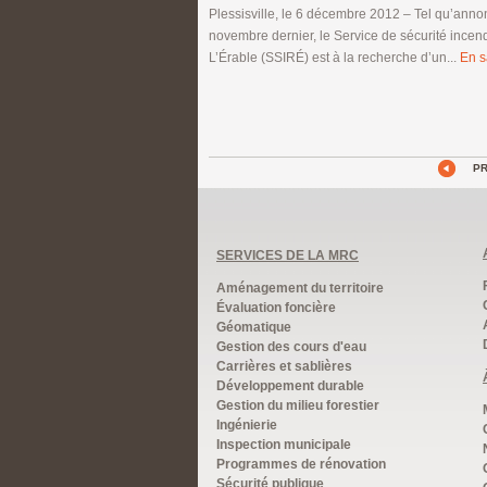
Plessisville, le 6 décembre 2012 – Tel qu’anno
novembre dernier, le Service de sécurité incen
L’Érable (SSIRÉ) est à la recherche d’un...
En s
P
SERVICES DE LA MRC
Aménagement du territoire
Évaluation foncière
Géomatique
Gestion des cours d'eau
Carrières et sablières
Développement durable
Gestion du milieu forestier
Ingénierie
Inspection municipale
Programmes de rénovation
Sécurité publique