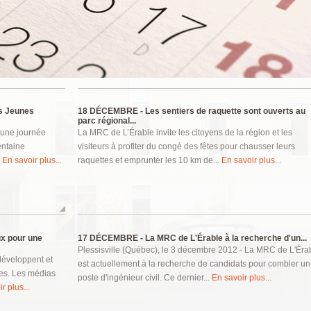
es Jeunes
18 DÉCEMBRE -
Les sentiers de raquette sont ouverts au
parc régional...
’une journée
La MRC de L’Érable invite les citoyens de la région et les
entaine
visiteurs à profiter du congé des fêtes pour chausser leurs
.
En savoir plus...
raquettes et emprunter les 10 km de...
En savoir plus...
ux pour une
17 DÉCEMBRE -
La MRC de L'Érable à la recherche d'un...
Plessisville (Québec), le 3 décembre 2012 - La MRC de L'Éra
développent et
est actuellement à la recherche de candidats pour combler un
res. Les médias
poste d'ingénieur civil. Ce dernier...
En savoir plus...
r plus...