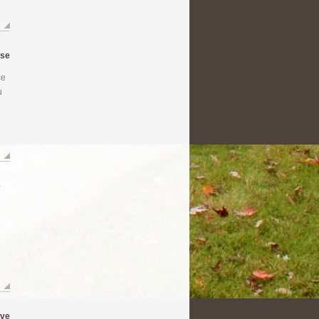
use
ce
u
e
ive