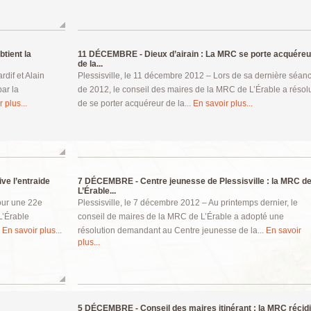
btient la
11 DÉCEMBRE -
Dieux d’airain : La MRC se porte acquére
de la...
rdif et Alain
Plessisville, le 11 décembre 2012 – Lors de sa dernière séan
par la
de 2012, le conseil des maires de la MRC de L’Érable a résol
 plus...
de se porter acquéreur de la...
En savoir plus...
ve l’entraide
7 DÉCEMBRE -
Centre jeunesse de Plessisville : la MRC d
L’Érable...
our une 22e
Plessisville, le 7 décembre 2012 – Au printemps dernier, le
L’Érable
conseil de maires de la MRC de L’Érable a adopté une
.
En savoir plus...
résolution demandant au Centre jeunesse de la...
En savoir
plus...
5 DÉCEMBRE -
Conseil des maires itinérant : la MRC récid