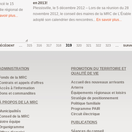
en 2013!
ncé le 15
Plessisville, le 5 décembre 2012 – Lors de sa réunion du 28
die régional de
novembre 2012, le conseil des maires de la MRC de L’Érable
avoir plus...
adopté son calendrier des rencontres...
En savoir plus...
…
319
…
315
316
317
318
320
321
322
323
RÉCÉDENT
SUIV
ADMINISTRATION
PROMOTION DU TERRITOIRE ET
QUALITÉ DE VIE
Fonds de la MRC
Accueil des nouveaux arrivants
Contrats et appels d'offres
Arterre
Accès à l'information
Équipements régionaux et loisirs
Dons et commandites
Stratégie de positionnement
À PROPOS DE LA MRC
Politique familiale
Programme PAIR
Municipalités
Circuit électrique
Conseil de la MRC
Notre équipe
PUBLICATIONS
Organigramme
Séances du conseil