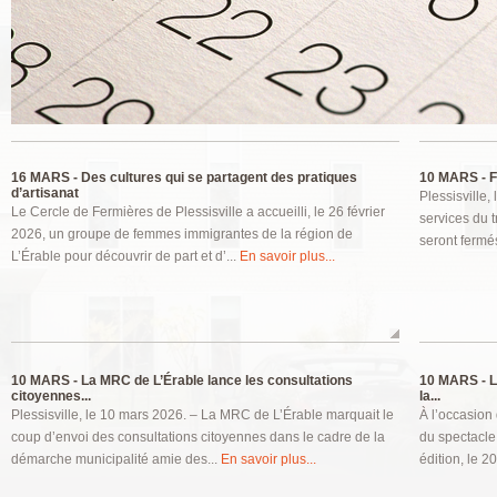
Pages
16 MARS -
Des cultures qui se partagent des pratiques
10 MARS -
F
d’artisanat
Plessisville,
Le Cercle de Fermières de Plessisville a accueilli, le 26 février
services du t
2026, un groupe de femmes immigrantes de la région de
seront fermé
L’Érable pour découvrir de part et d’...
En savoir plus...
10 MARS -
La MRC de L’Érable lance les consultations
10 MARS -
L
citoyennes...
la...
Plessisville, le 10 mars 2026. – La MRC de L’Érable marquait le
À l’occasion
coup d’envoi des consultations citoyennes dans le cadre de la
du spectacle
démarche municipalité amie des...
En savoir plus...
édition, le 2