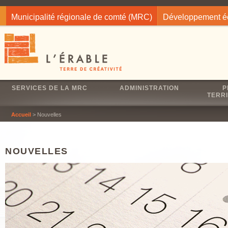
Jump to navigation
Municipalité régionale de comté (MRC)
Développement 
SERVICES DE LA MRC
ADMINISTRATION
P
TERRI
Accueil
> Nouvelles
NOUVELLES