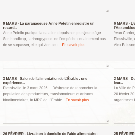
9 MARS -
La paranageuse Anne Petetin enregistre un
6 MARS -
L’
record...
l’Assemblée.
Anne Petetin pratique la natation depuis son plus jeune âge.
Yvan Carrier
Son handicap, l’arthrogrypose, ne l’empêche certainement pas
Plessisville,
de se surpasser, elle qui vient tout...
En savoir plus...
Alex Boisson
3 MARS -
Salon de l’alimentation de L’Érable : une
2 MARS -
De
expérience...
leur...
Plessisville, le 3 mars 2026. – Désireuse de rapprocher la
La Ville de P
population des producteurs, transformateurs et artisans
20 février 20
bioalimentaires, la MRC de L’Érable...
En savoir plus...
organismes i
26 FÉVRIER -
Livraison à domicile de l’aide alimentaire :
25 FÉVRIER 