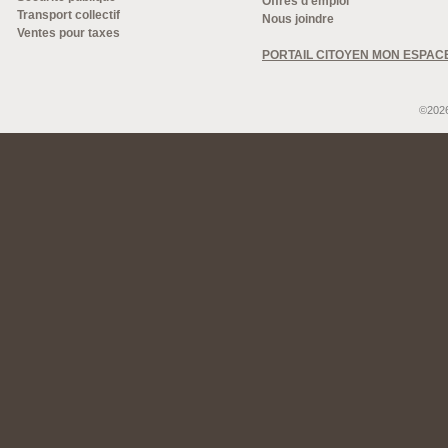
Offres d'emploi
Transport collectif
Nous joindre
Ventes pour taxes
PORTAIL CITOYEN MON ESPAC
©2026