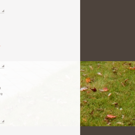
.
n
re