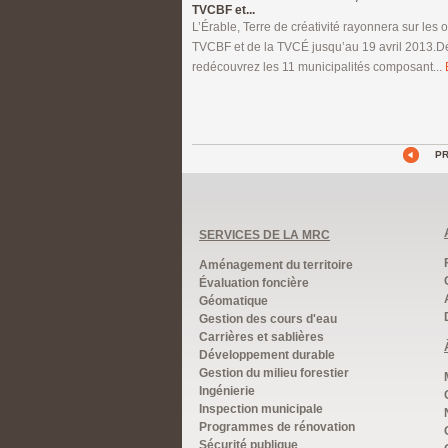
TVCBF et...
L’Érable, Terre de créativité rayonnera sur les 
TVCBF et de la TVCÉ jusqu’au 19 avril 2013.D
redécouvrez les 11 municipalités composant...
P
SERVICES DE LA MRC
Aménagement du territoire
Évaluation foncière
Géomatique
Gestion des cours d'eau
Carrières et sablières
Développement durable
Gestion du milieu forestier
Ingénierie
Inspection municipale
Programmes de rénovation
Sécurité publique