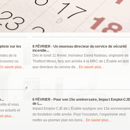
tiste sur les
8 FÉVRIER -
Un nouveau directeur du service de sécurité
incendie...
ondes de la
Dès le lundi 11 février, monsieur David Nadeau, originaire de
écouvrez ou
Thetford Mines, fera son arrivée à la MRC de L'Érable en tant
En savoir plus...
que directeur du service de...
En savoir plus...
...
6 FÉVRIER -
Pour son 15e anniversaire, Impact Emploi-CJ
de L...
ille et vous
Impact Emploi-CJE de L'Érable souligne son 15e anniversair
ux actuels et
de fondation cette année. Pour l’occasion, l’organisme veut
ir plus...
mettre au premier plan les bons...
En savoir plus...