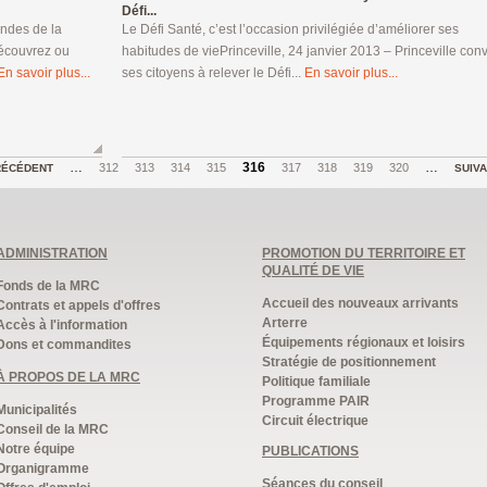
Défi...
ondes de la
Le Défi Santé, c’est l’occasion privilégiée d’améliorer ses
écouvrez ou
habitudes de viePrinceville, 24 janvier 2013 – Princeville con
En savoir plus...
ses citoyens à relever le Défi...
En savoir plus...
…
316
…
312
313
314
315
317
318
319
320
RÉCÉDENT
SUIV
ADMINISTRATION
PROMOTION DU TERRITOIRE ET
QUALITÉ DE VIE
Fonds de la MRC
Accueil des nouveaux arrivants
Contrats et appels d'offres
Arterre
Accès à l'information
Équipements régionaux et loisirs
Dons et commandites
Stratégie de positionnement
À PROPOS DE LA MRC
Politique familiale
Programme PAIR
Municipalités
Circuit électrique
Conseil de la MRC
Notre équipe
PUBLICATIONS
Organigramme
Séances du conseil