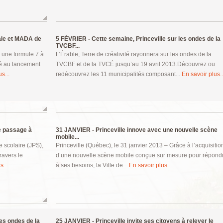
iale et MADA de
5 FÉVRIER -
Cette semaine, Princeville sur les ondes de la
TVCBF...
s une formule 7 à
L’Érable, Terre de créativité rayonnera sur les ondes de la
té au lancement
TVCBF et de la TVCÉ jusqu’au 19 avril 2013.Découvrez ou
s...
redécouvrez les 11 municipalités composant...
En savoir plus..
e passage à
31 JANVIER -
Princeville innove avec une nouvelle scène
mobile...
 scolaire (JPS),
Princeville (Québec), le 31 janvier 2013 – Grâce à l’acquisitio
ravers le
d’une nouvelle scène mobile conçue sur mesure pour répond
s...
à ses besoins, la Ville de...
En savoir plus...
es ondes de la
25 JANVIER -
Princeville invite ses citoyens à relever le