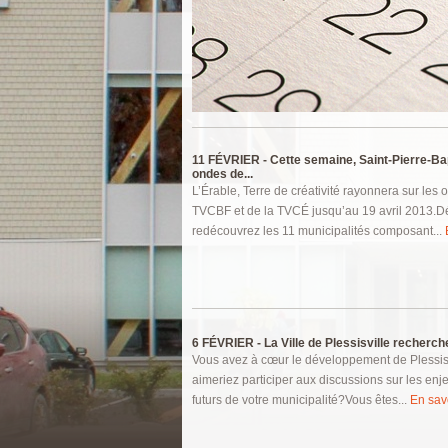
Pages
11 FÉVRIER -
Cette semaine, Saint-Pierre-Bap
ondes de...
L’Érable, Terre de créativité rayonnera sur les 
TVCBF et de la TVCÉ jusqu’au 19 avril 2013.D
redécouvrez les 11 municipalités composant...
6 FÉVRIER -
La Ville de Plessisville recherche
Vous avez à cœur le développement de Plessisv
aimeriez participer aux discussions sur les enje
futurs de votre municipalité?Vous êtes...
En savo