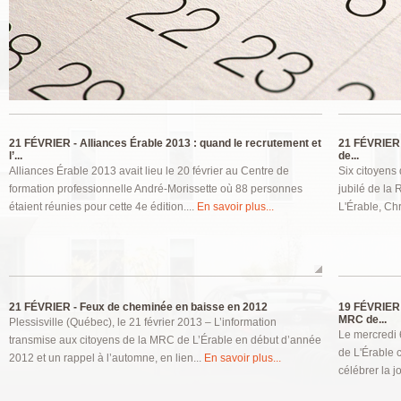
Pages
21 FÉVRIER -
Alliances Érable 2013 : quand le recrutement et
21 FÉVRIER 
l’...
de...
Alliances Érable 2013 avait lieu le 20 février au Centre de
Six citoyens
formation professionnelle André-Morissette où 88 personnes
jubilé de la
étaient réunies pour cette 4e édition....
En savoir plus...
L'Érable, Chr
21 FÉVRIER -
Feux de cheminée en baisse en 2012
19 FÉVRIER 
MRC de...
Plessisville (Québec), le 21 février 2013 – L’information
Le mercredi
transmise aux citoyens de la MRC de L’Érable en début d’année
de L'Érable c
2012 et un rappel à l’automne, en lien...
En savoir plus...
célébrer la j