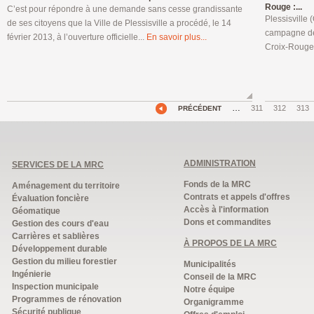
Rouge :...
C’est pour répondre à une demande sans cesse grandissante
Plessisville 
de ses citoyens que la Ville de Plessisville a procédé, le 14
campagne de
février 2013, à l’ouverture officielle...
En savoir plus...
Croix-Rouge 
…
311
312
313
PRÉCÉDENT
ADMINISTRATION
SERVICES DE LA MRC
Fonds de la MRC
Aménagement du territoire
Contrats et appels d'offres
Évaluation foncière
Accès à l'information
Géomatique
Dons et commandites
Gestion des cours d'eau
Carrières et sablières
À PROPOS DE LA MRC
Développement durable
Gestion du milieu forestier
Municipalités
Ingénierie
Conseil de la MRC
Inspection municipale
Notre équipe
Programmes de rénovation
Organigramme
Sécurité publique