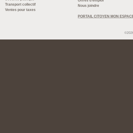
Offres d'emploi
Transport collectif
Nous joindre
Ventes pour taxes
PORTAIL CITOYEN MON ESPAC
©2026