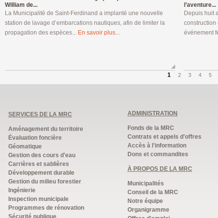
William de...
l’aventure...
La Municipalité de Saint-Ferdinand a implanté une nouvelle
Depuis huit a
station de lavage d’embarcations nautiques, afin de limiter la
construction 
propagation des espèces...
En savoir plus...
événement fe
1
2
3
4
5
ADMINISTRATION
SERVICES DE LA MRC
Fonds de la MRC
Aménagement du territoire
Contrats et appels d'offres
Évaluation foncière
Accès à l'information
Géomatique
Dons et commandites
Gestion des cours d'eau
Carrières et sablières
À PROPOS DE LA MRC
Développement durable
Gestion du milieu forestier
Municipalités
Ingénierie
Conseil de la MRC
Inspection municipale
Notre équipe
Programmes de rénovation
Organigramme
Sécurité publique