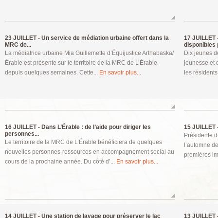
23 JUILLET -
Un service de médiation urbaine offert dans la
17 JUILLET 
MRC de...
disponibles p
La médiatrice urbaine Mia Guillemette d’Équijustice Arthabaska/
Dix jeunes d
Érable est présente sur le territoire de la MRC de L’Érable
jeunesse et o
depuis quelques semaines. Cette...
En savoir plus...
les résidents
16 JUILLET -
Dans L’Érable : de l’aide pour diriger les
15 JUILLET 
personnes...
Présidente d
Le territoire de la MRC de L’Érable bénéficiera de quelques
l’automne de
nouvelles personnes-ressources en accompagnement social au
premières im
cours de la prochaine année. Du côté d’...
En savoir plus...
14 JUILLET -
Une station de lavage pour préserver le lac
13 JUILLET 