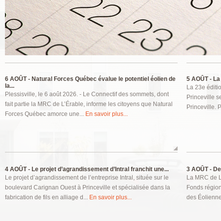
Pages
6 AOÛT -
Natural Forces Québec évalue le potentiel éolien de
5 AOÛT -
La 
la...
La 23e éditio
Plessisville, le 6 août 2026. - Le Connectif des sommets, dont
Princeville s
fait partie la MRC de L’Érable, informe les citoyens que Natural
Princeville. P
Forces Québec amorce une...
En savoir plus...
4 AOÛT -
Le projet d’agrandissement d’Intral franchit une...
3 AOÛT -
Deu
Le projet d’agrandissement de l’entreprise Intral, située sur le
La MRC de L’
boulevard Carignan Ouest à Princeville et spécialisée dans la
Fonds régions
fabrication de fils en alliage d...
En savoir plus...
des Éolienne