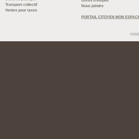
Offres d'emploi
Transport collectif
Nous joindre
Ventes pour taxes
PORTAIL CITOYEN MON ESPAC
©2026