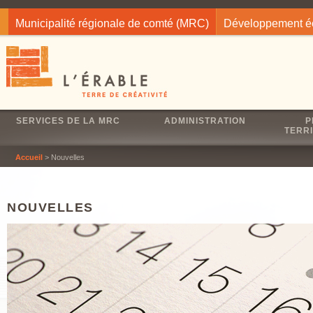
Jump to navigation
Municipalité régionale de comté (MRC)
Développement 
SERVICES DE LA MRC
ADMINISTRATION
P
TERRI
Accueil
> Nouvelles
NOUVELLES